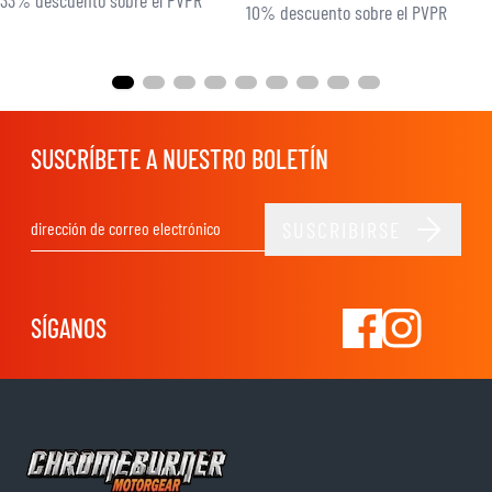
10% descuento sobre el PVPR
SUSCRÍBETE A NUESTRO BOLETÍN
SUSCRIBIRSE
Dirección de email
SÍGANOS