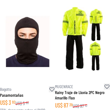
MUGENRACE
Bogotto
Rainy Traje de Lluvia 2PC Negro
Pasamontañas
Amarillo Fluo
US$
3
92
US$
5
88
US$
87
39
US$
97
10
33% descuento sobre el PVPR