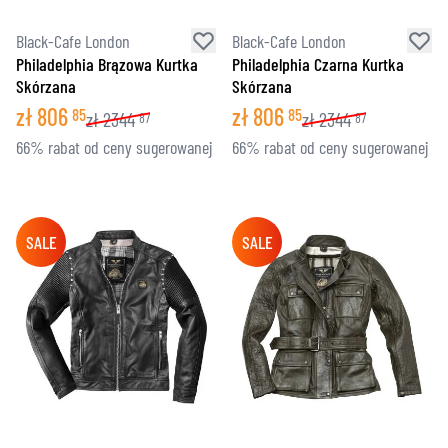
Black-Cafe London
Black-Cafe London
Philadelphia Brązowa Kurtka
Philadelphia Czarna Kurtka
Skórzana
Skórzana
zł
806
zł
806
85
85
zł
2344
zł
2344
87
87
66% rabat od ceny sugerowanej
66% rabat od ceny sugerowanej
SALE
SALE