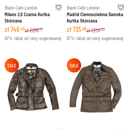
Black-Cafe London
Black-Cafe London
Milano 2.0 Czarna Kurtka
Madrid Ciemnozielona Damska
Skórzana
Kurtka Skórzana
zł
748
zł
735
40
68
zł
2299
zł
2254
77
67
67% rabat od ceny sugerowanej
67% rabat od ceny sugerowanej
SALE
SALE