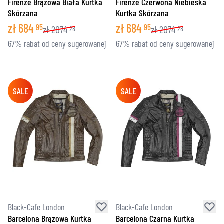
Firenze Brązowa Biała Kurtka
Firenze Czerwona Niebieska
Skórzana
Kurtka Skórzana
zł
684
zł
684
95
95
zł
2074
zł
2074
28
28
67% rabat od ceny sugerowanej
67% rabat od ceny sugerowanej
SALE
SALE
Black-Cafe London
Black-Cafe London
Barcelona Brązowa Kurtka
Barcelona Czarna Kurtka