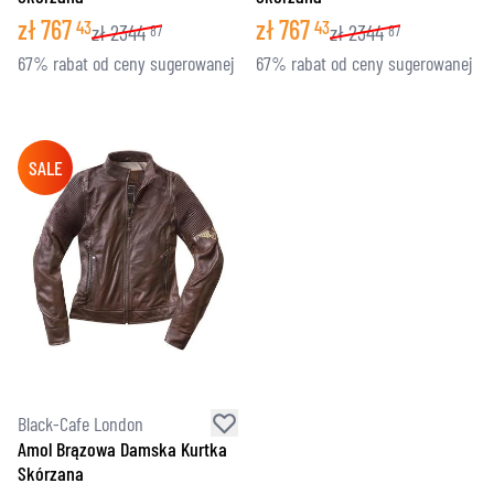
zł
767
zł
767
43
43
zł
2344
zł
2344
87
87
67% rabat od ceny sugerowanej
67% rabat od ceny sugerowanej
SALE
Black-Cafe London
Amol Brązowa Damska Kurtka
Skórzana