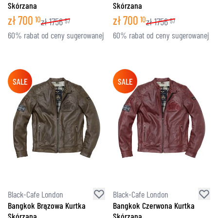
Skórzana
Skórzana
zł
700
zł
700
10
10
zł
1756
zł
1756
57
57
60% rabat od ceny sugerowanej
60% rabat od ceny sugerowanej
SALE
SALE
Black-Cafe London
Black-Cafe London
Bangkok Brązowa Kurtka
Bangkok Czerwona Kurtka
Skórzana
Skórzana