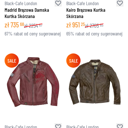
Black-Cafe London
Black-Cafe London
Madrid Brązowa Damska
Kairo Brązowa Kurtka
Kurtka Skórzana
Skórzana
zł
735
zł
951
68
25
zł
2254
zł
2705
67
65
67% rabat od ceny sugerowanej
65% rabat od ceny sugerowanej
SALE
SALE
Black-Cafe London
Black-Cafe London