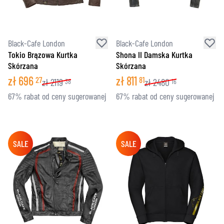
Black-Cafe London
Black-Cafe London
Tokio Brązowa Kurtka
Shona II Damska Kurtka
Skórzana
Skórzana
zł
696
zł
811
27
81
zł
2119
zł
2480
38
16
67% rabat od ceny sugerowanej
67% rabat od ceny sugerowanej
SALE
SALE