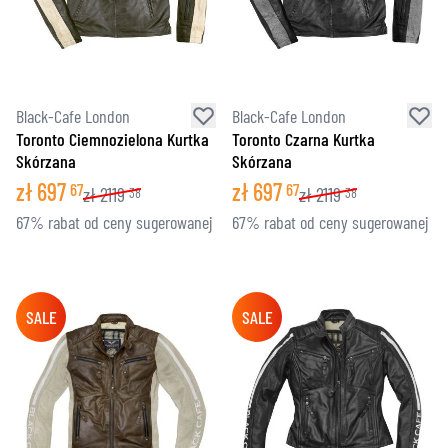
Black-Cafe London
Black-Cafe London
Toronto Ciemnozielona Kurtka
Toronto Czarna Kurtka
Skórzana
Skórzana
zł
697
zł
697
67
67
zł
2119
zł
2119
38
38
67% rabat od ceny sugerowanej
67% rabat od ceny sugerowanej
SALE
SALE