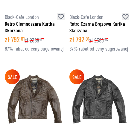
Black-Cafe London
Black-Cafe London
Retro Ciemnoszara Kurtka
Retro Czarna Brązowa Kurtka
Skórzana
Skórzana
zł
792
zł
792
01
01
zł
2389
zł
2389
97
97
67% rabat od ceny sugerowanej
67% rabat od ceny sugerowanej
SALE
SALE