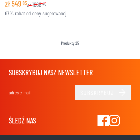
zł
549
83
zł
1668
40
67% rabat od ceny sugerowanej
Produkty
25
SUBSKRYBUJ NASZ NEWSLETTER
SUBSKRYBUJ
Adres e-mail
ŚLEDŹ NAS