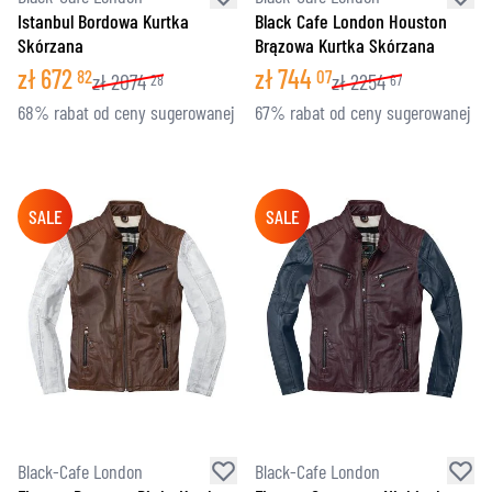
Istanbul Bordowa Kurtka
Black Cafe London Houston
Skórzana
Brązowa Kurtka Skórzana
zł
672
zł
744
82
07
zł
2074
zł
2254
28
67
68% rabat od ceny sugerowanej
67% rabat od ceny sugerowanej
SALE
SALE
Black-Cafe London
Black-Cafe London