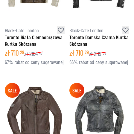
Black-Cafe London
Black-Cafe London
Toronto Biała Ciemnobrązowa
Toronto Damska Czarna Kurtka
Kurtka Skórzana
Skórzana
zł
710
zł
710
29
29
zł
2164
zł
2119
48
38
67% rabat od ceny sugerowanej
66% rabat od ceny sugerowanej
SALE
SALE