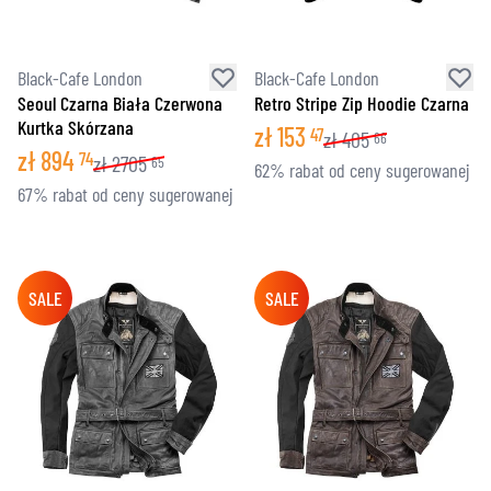
Black-Cafe London
Black-Cafe London
Seoul Czarna Biała Czerwona
Retro Stripe Zip Hoodie Czarna
Kurtka Skórzana
zł
153
47
zł
405
66
zł
894
74
zł
2705
65
62% rabat od ceny sugerowanej
67% rabat od ceny sugerowanej
SALE
SALE