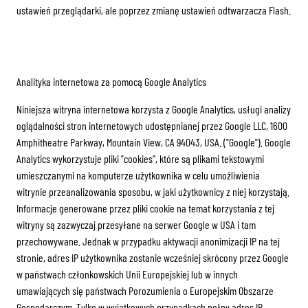
ustawień przeglądarki, ale poprzez zmianę ustawień odtwarzacza Flash.
Analityka internetowa za pomocą Google Analytics
Niniejsza witryna internetowa korzysta z Google Analytics, usługi analizy
oglądalności stron internetowych udostępnianej przez Google LLC, 1600
Amphitheatre Parkway, Mountain View, CA 94043, USA. ("Google"). Google
Analytics wykorzystuje pliki "cookies", które są plikami tekstowymi
umieszczanymi na komputerze użytkownika w celu umożliwienia
witrynie przeanalizowania sposobu, w jaki użytkownicy z niej korzystają.
Informacje generowane przez pliki cookie na temat korzystania z tej
witryny są zazwyczaj przesyłane na serwer Google w USA i tam
przechowywane. Jednak w przypadku aktywacji anonimizacji IP na tej
stronie, adres IP użytkownika zostanie wcześniej skrócony przez Google
w państwach członkowskich Unii Europejskiej lub w innych
umawiających się państwach Porozumienia o Europejskim Obszarze
Gospodarczym. Tylko w wyjątkowych przypadkach pełny adres IP