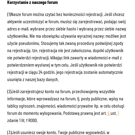
Korzystanie z naszego forum
(1)Nasze forum można czytać bez konieczności rejestracji. Jeśli chcesz
aktywnie uczestniczyć w forum, musisz się zarejestrować, podając swój
adres e-mail, wybrane przez siebie hasło i wybraną przez siebie nazwę
użytkownika. Nie ma obowiązku używania wyraźnej nazwy; możliwe jest
użycie pseudonimu. Stosujemy tak zwaną procedurę podwójnej zgody
na rejestrację, tzn. rejestracja nie jest zakończona, dopóki użytkownik
nie potwierdzi rejestracji, klikając link zawarty w wiadomości e-mail z
potwierdzeniem wysłanej w tym celu. Jeśli użytkownik nie potwierdzi
rejestracji w ciągu 24 godzin, jego rejestracja zostanie automatycznie
usunięta z naszej bazy danych.
(2)Jeśli zarejestrujesz konto na forum, przechowujemy wszystkie
informacje, które wprowadzasz na forum, tj. posty publiczne, wpisy na
tablicy ogłoszeń, znajomości, wiadomości prywatne itp. w celu obsługi
forum do momentu wylogowania. Podstawą prawną jest art.
6
ust.
1
zdanie 1 lit. f RODO.
(3)Jeśli usuniesz swoje konto, Twoje publiczne wypowiedzi, w