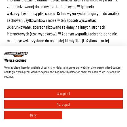
zanonimizowanej do celów marketingowych. W tym celu
wykorzystywane są pliki cookie. Criteo wykorzystuje algorytm do analizy
zachowań użytkowników i może w ten sposób wyświetlać
ukierunkowane, spersonalizowane reklamy na innych stronach
internetowych (tzw. wydawców). W żadnym wypadku zebrane dane nie
mogą być wykorzystane do osobistej identyfikacji użytkownika tej
witryny. Zebrane dane są wykorzystywane wyłącznie w celu ulepszenia
oferty. Nie będą one wykorzystywane do żadnych innych celów ani
We use cookies
przekazywane stronom trzecim.
We may place these for analysis of our visitor data, to improve our website, show personalised content
PRAWO DO SPRZECIWU
and to give you a great website experience. For more information about the cookies we use open the
settings.
Użytkownik może sprzeciwić się anonimowej analizie jego zachowania
na tej stronie, klikając ten link https://www.criteo.com/de/privacy/. Jeśli
Accept all
zrezygnowałeś (opt-out cookie) i chcesz ponownie wyświetlać
spersonalizowane banery Criteo, kliknij tutaj
No, adjust
https://www.criteo.com/de/privacy/.
Deny
Więcej informacji na temat wykorzystywanej technologii Criteo można
znaleźć w polityce prywatności Criteo