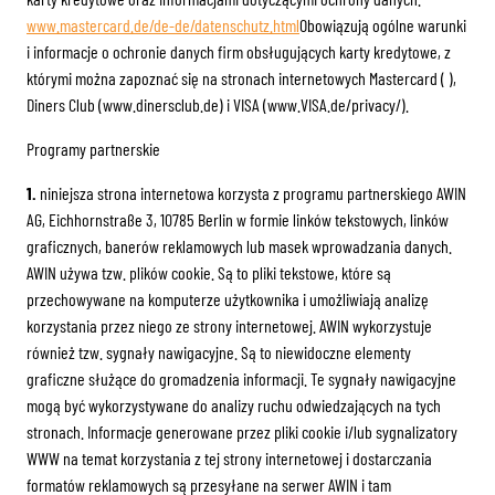
www.mastercard.de/de-de/datenschutz.html
Obowiązują ogólne warunki
i informacje o ochronie danych firm obsługujących karty kredytowe, z
którymi można zapoznać się na stronach internetowych Mastercard ( ),
Diners Club (www.dinersclub.de) i VISA (www.VISA.de/privacy/).
Programy partnerskie
1.
niniejsza strona internetowa korzysta z programu partnerskiego AWIN
AG, Eichhornstraße 3, 10785 Berlin w formie linków tekstowych, linków
graficznych, banerów reklamowych lub masek wprowadzania danych.
AWIN używa tzw. plików cookie. Są to pliki tekstowe, które są
przechowywane na komputerze użytkownika i umożliwiają analizę
korzystania przez niego ze strony internetowej. AWIN wykorzystuje
również tzw. sygnały nawigacyjne. Są to niewidoczne elementy
graficzne służące do gromadzenia informacji. Te sygnały nawigacyjne
mogą być wykorzystywane do analizy ruchu odwiedzających na tych
stronach. Informacje generowane przez pliki cookie i/lub sygnalizatory
WWW na temat korzystania z tej strony internetowej i dostarczania
formatów reklamowych są przesyłane na serwer AWIN i tam