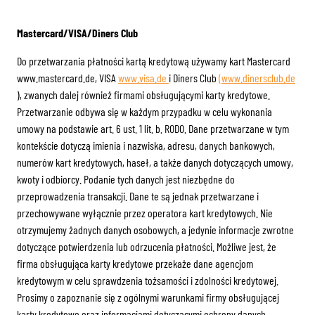
Mastercard/VISA/Diners Club
Do przetwarzania płatności kartą kredytową używamy kart Mastercard
www.mastercard.de, VISA
www.visa.de
i Diners Club
(www.dinersclub.de
), zwanych dalej również firmami obsługującymi karty kredytowe.
Przetwarzanie odbywa się w każdym przypadku w celu wykonania
umowy na podstawie art. 6 ust. 1 lit. b. RODO. Dane przetwarzane w tym
kontekście dotyczą imienia i nazwiska, adresu, danych bankowych,
numerów kart kredytowych, haseł, a także danych dotyczących umowy,
kwoty i odbiorcy. Podanie tych danych jest niezbędne do
przeprowadzenia transakcji. Dane te są jednak przetwarzane i
przechowywane wyłącznie przez operatora kart kredytowych. Nie
otrzymujemy żadnych danych osobowych, a jedynie informacje zwrotne
dotyczące potwierdzenia lub odrzucenia płatności. Możliwe jest, że
firma obsługująca karty kredytowe przekaże dane agencjom
kredytowym w celu sprawdzenia tożsamości i zdolności kredytowej.
Prosimy o zapoznanie się z ogólnymi warunkami firmy obsługującej
karty kredytowe oraz informacjami dotyczącymi ochrony danych.