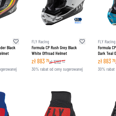
FLY Racing
FLY Racing
eder Black
Formula CP Rush Grey Black
Formula CP
Helmet
White Offroad Helmet
Dark Teal 
zł
883
zł
883
79
79
zł
1262
52
ugerowanej
30% rabat od ceny sugerowanej
30% rabat 