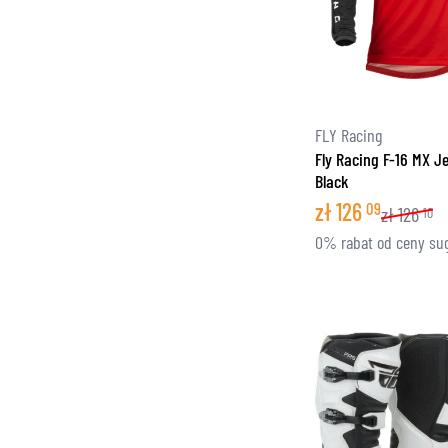
FLY Racing
Fly Racing F-16 MX J
Black
zł
126
09
zł
126
10
0% rabat od ceny su