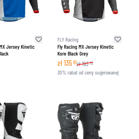
FLY Racing
 MX Jersey Kinetic
Fly Racing MX Jersey Kinetic
Black
Kore Black Grey
zł
135
61
zł
193
70
30% rabat od ceny sugerowanej