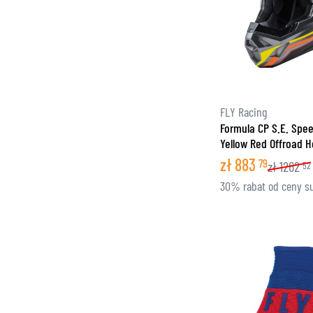
FLY Racing
Formula CP S.E. Spe
Yellow Red Offroad 
zł
883
79
zł
1262
52
30% rabat od ceny s