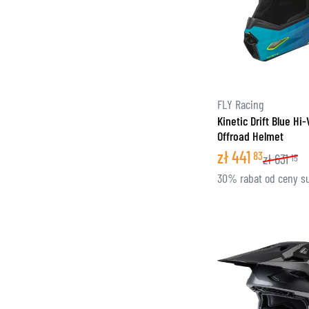
FLY Racing
Kinetic Drift Blue Hi
Offroad Helmet
zł
441
83
zł
631
15
30% rabat od ceny s