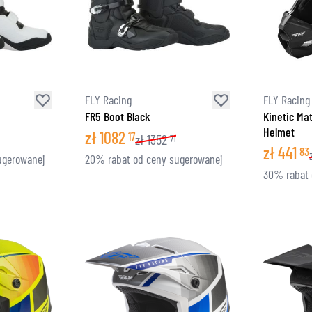
FLY Racing
FLY Racing
FR5 Boot Black
Kinetic Ma
Helmet
zł
1082
17
zł
1352
71
zł
441
83
ugerowanej
20% rabat od ceny sugerowanej
30% rabat 