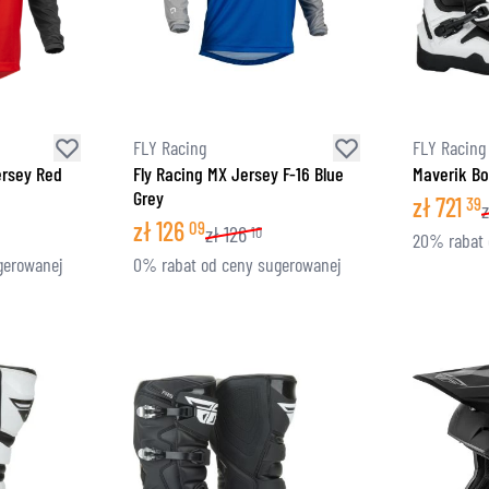
FLY Racing
FLY Racing
ersey Red
Fly Racing MX Jersey F-16 Blue
Maverik Bo
Grey
zł
721
39
z
zł
126
09
zł
126
10
20% rabat 
gerowanej
0% rabat od ceny sugerowanej