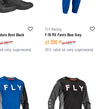
ZNE
FLY Racing
duro Boot Black
F-16 MX Pants Blue Grey
zł
396
68
zł
991
zł
495
93
85
od ceny sugerowanej
20% rabat od ceny sugerowanej