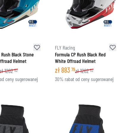
FLY Racing
 Rush Black Stone
Formula CP Rush Black Red
Offroad Helmet
White Offroad Helmet
zł
883
79
zł
1262
zł
1262
52
52
od ceny sugerowanej
30% rabat od ceny sugerowanej