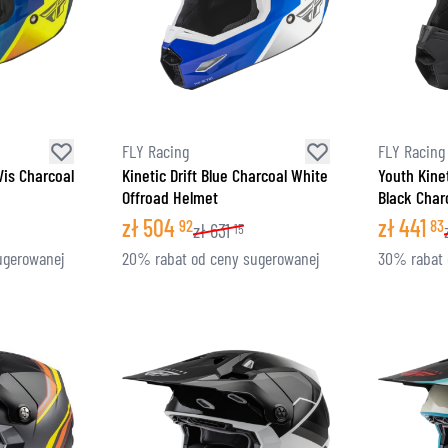
FLY Racing
FLY Racing
-Vis Charcoal
Kinetic Drift Blue Charcoal White
Youth Kinet
Offroad Helmet
Black Char
zł
504
zł
441
92
83
zł
631
15
ugerowanej
20% rabat od ceny sugerowanej
30% rabat 