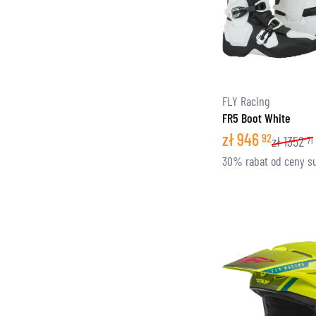
FLY Racing
FR5 Boot White
zł
946
92
zł
1352
71
30% rabat od ceny s