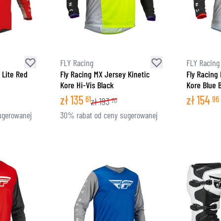
FLY Racing
FLY Racing
 Lite Red
Fly Racing MX Jersey Kinetic
Fly Racing
Kore Hi-Vis Black
Kore Blue 
zł
135
zł
154
61
96
zł
193
70
ugerowanej
30% rabat od ceny sugerowanej