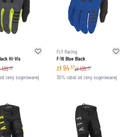
FLY Racing
lack Hi-Vis
F-16 Blue Black
zł
94
57
ł
135
zł
135
07
07
od ceny sugerowanej
30% rabat od ceny sugerowanej