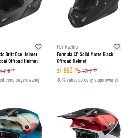
FLY Racing
ic Drift Ece Helmet
Formula CP Solid Matte Black
coal Offroad Helmet
Offroad Helmet
zł
883
79
zł
631
zł
1262
15
52
od ceny sugerowanej
30% rabat od ceny sugerowanej