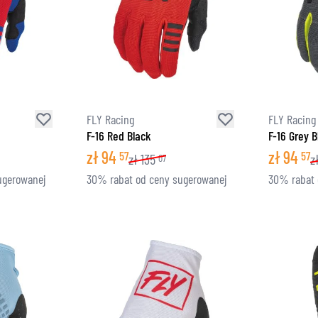
FLY Racing
FLY Racing
F-16 Red Black
F-16 Grey B
zł
94
zł
94
57
57
zł
135
z
07
ugerowanej
30% rabat od ceny sugerowanej
30% rabat 