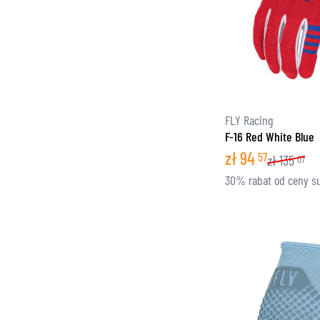
FLY Racing
F-16 Red White Blue
zł
94
57
zł
135
07
30% rabat od ceny s