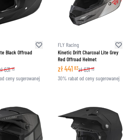
FLY Racing
tte Black Offroad
Kinetic Drift Charcoal Lite Grey
Red Offroad Helmet
zł
441
83
zł
631
zł
631
15
15
od ceny sugerowanej
30% rabat od ceny sugerowanej