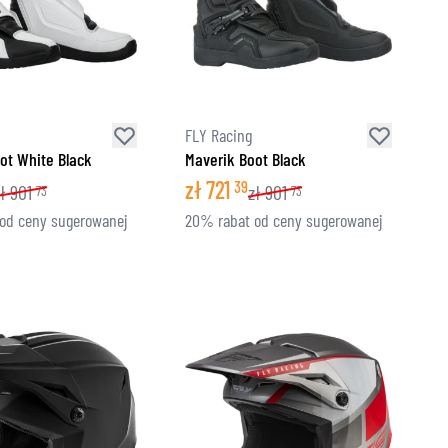
FLY Racing
ot White Black
Maverik Boot Black
zł
721
39
ł
901
zł
901
73
73
od ceny sugerowanej
20% rabat od ceny sugerowanej