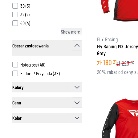
products available
30
(
3
)
products available
32
(
2
)
products available
40
(
4
)
Show more+
FLY Racing
Obszar zastosowania
Fly Racing MX Jersey
Grey
filter
zł
180
21
zł
225
26
products available
Motocross
(
48
)
20% rabat od ceny s
products available
Enduro / Przygoda
(
38
)
Kolory
filter
Cena
filter
Kolor
filter