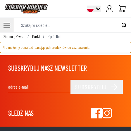
Cart
Szukaj w sklepie...
Przejdź do treści
Strona główna
/
Marki
/
Rip 'n Roll
Nie możemy odnaleźć pasujących produktów do zaznaczenia.
SUBSKRYBUJ NASZ NEWSLETTER
SUBSKRYBUJ
Adres e-mail
ŚLEDŹ NAS