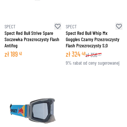
SPECT
SPECT
Spect Red Bull Strive Spare
Spect Red Bull Whip Mx
Soczewka Przezroczysty Flash
Goggles Czarny Przezroczysty
Antifog
Flash Przezroczysty S.0
zł
189
zł
324
41
48
zł
356
27
9% rabat od ceny sugerowanej