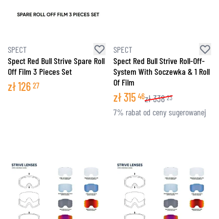
SPECT
SPECT
Spect Red Bull Strive Spare Roll
Spect Red Bull Strive Roll-Off-
Off Film 3 Pieces Set
System With Soczewka & 1 Roll
Of Film
zł
126
27
zł
315
46
zł
338
23
7% rabat od ceny sugerowanej