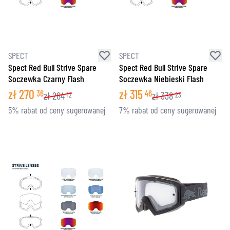
SPECT
SPECT
Spect Red Bull Strive Spare
Spect Red Bull Strive Spare
Soczewka Czarny Flash
Soczewka Niebieski Flash
zł
270
zł
315
36
46
zł
284
zł
338
12
23
5% rabat od ceny sugerowanej
7% rabat od ceny sugerowanej