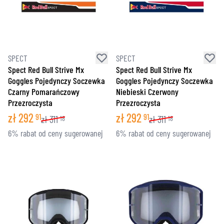
SPECT
SPECT
Spect Red Bull Strive Mx
Spect Red Bull Strive Mx
Goggles Pojedynczy Soczewka
Goggles Pojedynczy Soczewka
Czarny Pomarańczowy
Niebieski Czerwony
Przezroczysta
Przezroczysta
zł
292
zł
292
91
91
zł
311
zł
311
18
18
6% rabat od ceny sugerowanej
6% rabat od ceny sugerowanej