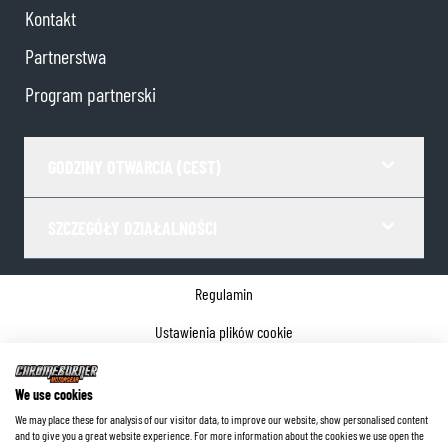
Kontakt
Partnerstwa
Program partnerski
GODZINY OTWARCIA (CEST)
SZCZEGÓŁY DZIAŁALNOŚCI
Regulamin
Ustawienia plików cookie
Polityka prywatności
We use cookies
Dane firmy
We may place these for analysis of our visitor data, to improve our website, show personalised content
and to give you a great website experience. For more information about the cookies we use open the
©
2026
ChromeBurner - Wszelkie prawa zastrzeżone.