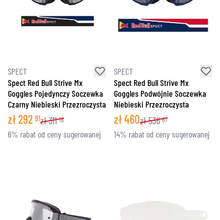
SPECT
SPECT
Spect Red Bull Strive Mx
Spect Red Bull Strive Mx
Goggles Pojedynczy Soczewka
Goggles Podwójnie Soczewka
Czarny Niebieski Przezroczysta
Niebieski Przezroczysta
zł
292
zł
460
91
zł
311
zł
536
18
67
6% rabat od ceny sugerowanej
14% rabat od ceny sugerowanej