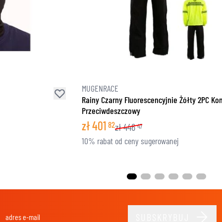
MUGENRACE
Rainy Czarny Fluorescencyjnie Żółty 2PC K
Przeciwdeszczowy
zł
401
82
zł
446
47
10% rabat od ceny sugerowanej
SUBSKRYBUJ