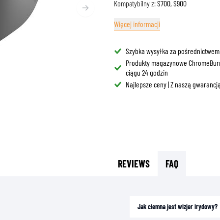
Kompatybilny z:
S700, S900
BLENDY PRZECIWSŁONEC
ORBY NA BAK
GOGLE
Więcej informacji
OCHRANIACZE I AKCESORIA
ODZIEŻ CODZIENNA
ORBY NA SIEDZENIE
CZĘŚCI DO KASKÓW
AIRBAGS
AKCESORIA
TELAŻE I MOCOWANIA
WYŚCIÓŁKI I POLICZKI
Szybka wysyłka za pośrednictwem
OCHRANIACZE GÓRNEJ CZĘŚCI CIAŁA
MNÓSTWO
Produkty magazynowe ChromeBur
OCHRANIACZE DOLNEJ CZĘŚCI CIAŁA
CZAPKI
ciągu 24 godzin
ZABEZPIECZENIA DO MOTOCROSS I ENDURO
OKULARY
Najlepsze ceny | Z naszą gwarancją
KAMIZELKI ODBLASKOWE
OBUWIE
INNE AKCESORIA
BLUZY
KURTKI
DŁUGIE RĘKAWY
SPODNIE & SZORTY
REVIEWS
FAQ
KOSZULE
SPÓDNICE & SUKIENKI
SKARPETY
T-SHIRTY
Jak ciemna jest wizjer irydowy?