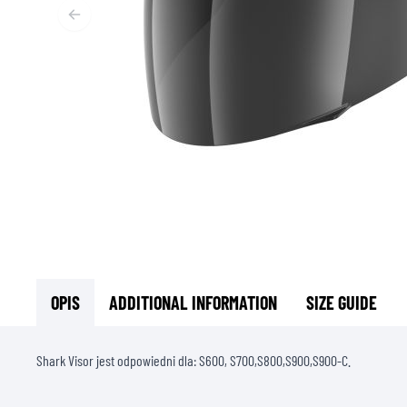
T
ODZIEŻ TERMOAKTYWNA
T
TERMICZNA BIELIZNA
S
TERMICZNE WARSTWY POŚREDNIE
KOMINIARKI I KOŁNIERZE
SKARPETY
KAMIZELKI CHŁODZĄCE
OPIS
ADDITIONAL INFORMATION
SIZE GUIDE
Shark Visor jest odpowiedni dla: S600, S700,S800,S900,S900-C.