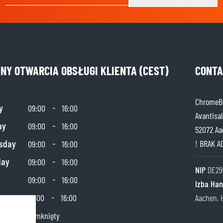
Adres e-mail
INY OTWARCIA OBSŁUGI KLIENTA (CEST)
CONTA
ChromeBu
y
-
09:00
16:00
Avantisal
ay
-
09:00
16:00
52072 Aa
sday
-
! BRAK A
09:00
16:00
day
-
09:00
16:00
NIP
DE29
-
09:00
16:00
Izba Ha
day
-
10:00
16:00
Aachen, 
y
Zamknięty