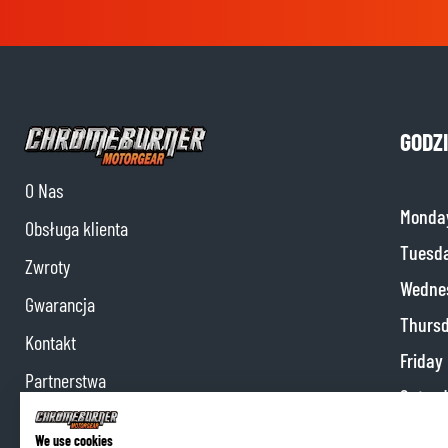
GODZ
O Nas
Monda
Obsługa klienta
Tuesd
Zwroty
Wedne
Gwarancja
Thurs
Kontakt
Friday
Partnerstwa
Satur
Program partnerski
Sunda
We use cookies