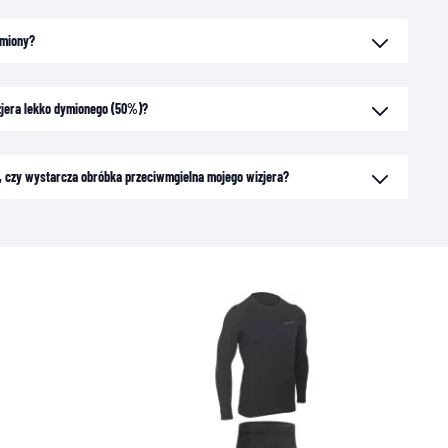
ymiony?
zjera lekko dymionego (50%)?
ck, czy wystarcza obróbka przeciwmgielna mojego wizjera?