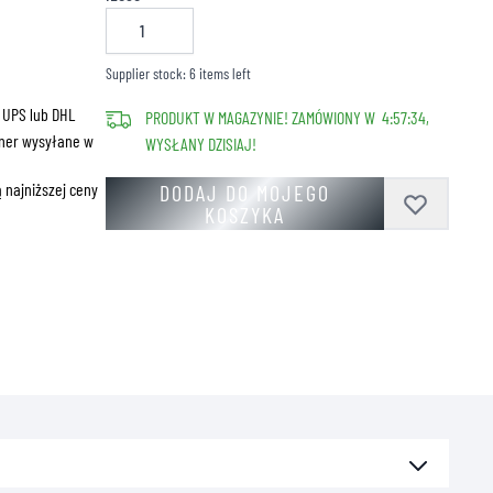
ZNE
Supplier stock: 6 items left
 UPS lub DHL
PRODUKT W MAGAZYNIE! ZAMÓWIONY W
4
:
57
:
33
,
ner wysyłane w
WYSŁANY DZISIAJ!
 najniższej ceny
DODAJ DO MOJEGO
KOSZYKA