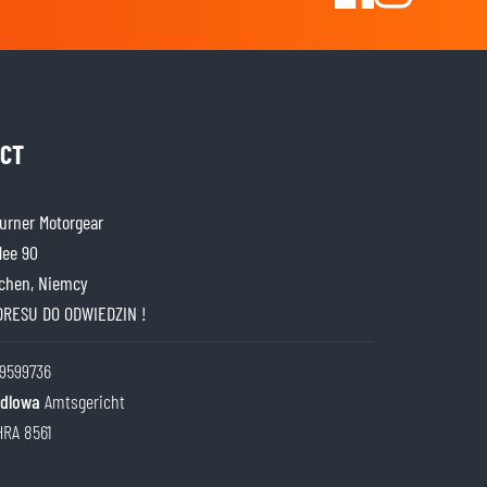
CT
rner Motorgear
lee 90
chen, Niemcy
DRESU DO ODWIEDZIN !
9599736
ndlowa
Amtsgericht
HRA 8561