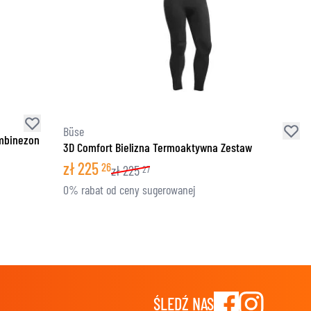
Büse
ombinezon
3D Comfort Bielizna Termoaktywna Zestaw
zł
225
26
zł
225
27
0% rabat od ceny sugerowanej
ŚLEDŹ NAS