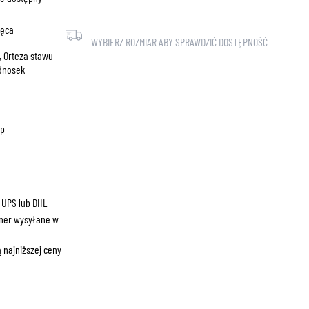
ZNE
lęca
WYBIERZ ROZMIAR ABY SPRAWDZIĆ DOSTĘPNOŚĆ
, Orteza stawu
dnosek
ep
 UPS lub DHL
ner wysyłane w
 najniższej ceny