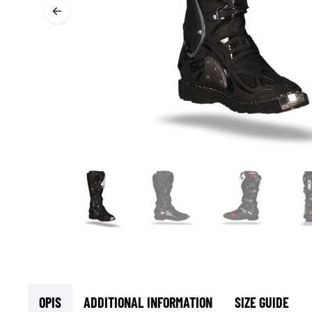
T
ODZIEŻ TERMOAKTYWNA
T
TERMICZNA BIELIZNA
S
TERMICZNE WARSTWY POŚREDNIE
KOMINIARKI I KOŁNIERZE
SKARPETY
KAMIZELKI CHŁODZĄCE
OPIS
ADDITIONAL INFORMATION
SIZE GUIDE