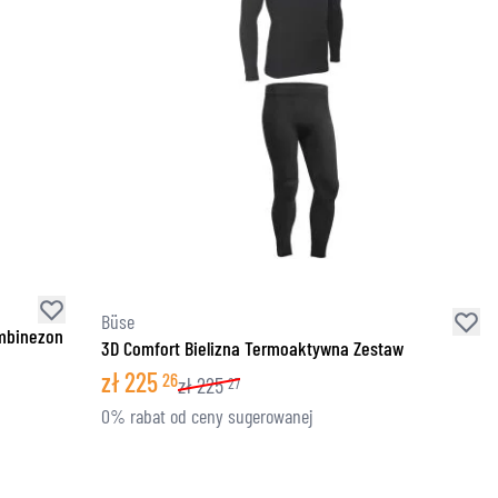
Büse
ombinezon
3D Comfort Bielizna Termoaktywna Zestaw
zł
225
26
zł
225
27
0% rabat od ceny sugerowanej