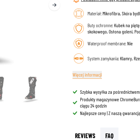
BLENDY PRZECIWSŁONEC
ORBY NA BAK
GOGLE
Materiał:
Mikrofibra, Skóra byd
OCHRANIACZE I AKCESORIA
ODZIEŻ CODZIENNA
ORBY NA SIEDZENIE
CZĘŚCI DO KASKÓW
AIRBAGS
AKCESORIA
Buty ochronne:
Kubek na piętę
TELAŻE I MOCOWANIA
WYŚCIÓŁKI I POLICZKI
skokowego, Osłona goleni, Po
OCHRANIACZE GÓRNEJ CZĘŚCI CIAŁA
MNÓSTWO
OCHRANIACZE DOLNEJ CZĘŚCI CIAŁA
CZAPKI
Waterproof membrane:
Nie
ZABEZPIECZENIA DO MOTOCROSS I ENDURO
OKULARY
System zamykania:
Klamry, Rz
KAMIZELKI ODBLASKOWE
OBUWIE
INNE AKCESORIA
BLUZY
Więcej informacji
KURTKI
DŁUGIE RĘKAWY
Szybka wysyłka za pośrednictwem
SPODNIE & SZORTY
Produkty magazynowe ChromeBur
KOSZULE
ciągu 24 godzin
SPÓDNICE & SUKIENKI
Najlepsze ceny | Z naszą gwarancją
SKARPETY
T-SHIRTY
REVIEWS
FAQ