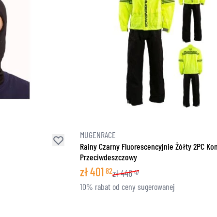
MUGENRACE
Rainy Czarny Fluorescencyjnie Żółty 2PC K
Przeciwdeszczowy
zł
401
82
zł
446
47
10% rabat od ceny sugerowanej