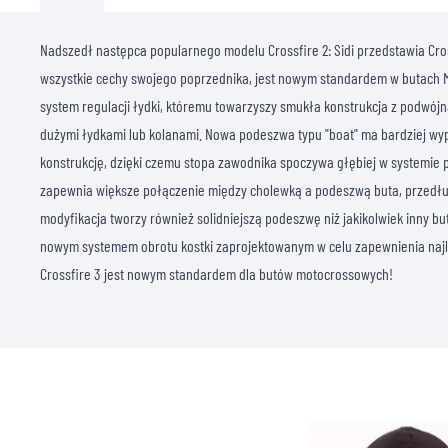
Nadszedł następca popularnego modelu Crossfire 2: Sidi przedstawia Cross
wszystkie cechy swojego poprzednika, jest nowym standardem w butach M
system regulacji łydki, któremu towarzyszy smukła konstrukcja z podwój
dużymi łydkami lub kolanami. Nowa podeszwa typu "boat" ma bardziej wy
konstrukcję, dzięki czemu stopa zawodnika spoczywa głębiej w systemie
zapewnia większe połączenie między cholewką a podeszwą buta, przedłuż
modyfikacja tworzy również solidniejszą podeszwę niż jakikolwiek inny bu
nowym systemem obrotu kostki zaprojektowanym w celu zapewnienia najl
Crossfire 3 jest nowym standardem dla butów motocrossowych!