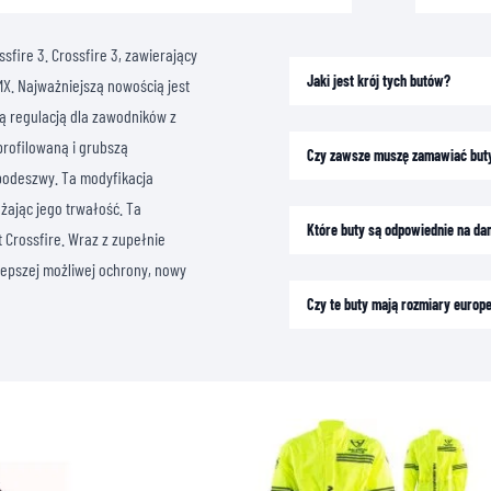
fire 3. Crossfire 3, zawierający
Jaki jest krój tych butów?
X. Najważniejszą nowością jest
ną regulacją dla zawodników z
profilowaną i grubszą
Czy zawsze muszę zamawiać buty
 podeszwy. Ta modyfikacja
ając jego trwałość. Ta
Które buty są odpowiednie na da
t Crossfire. Wraz z zupełnie
epszej możliwej ochrony, nowy
Czy te buty mają rozmiary europ