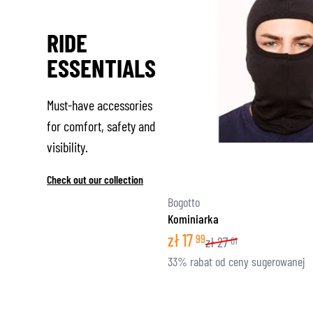
RIDE
ESSENTIALS
Must-have accessories
for comfort, safety and
visibility.
Check out our collection
Bogotto
Kominiarka
zł
17
99
zł
27
01
33% rabat od ceny sugerowanej