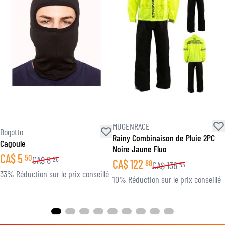
MUGENRACE
Bogotto
Rainy Combinaison de Pluie 2PC
Cagoule
Noire Jaune Fluo
CA$
5
50
CA$
8
26
CA$
122
88
CA$
136
53
33% Réduction sur le prix conseillé
10% Réduction sur le prix conseillé