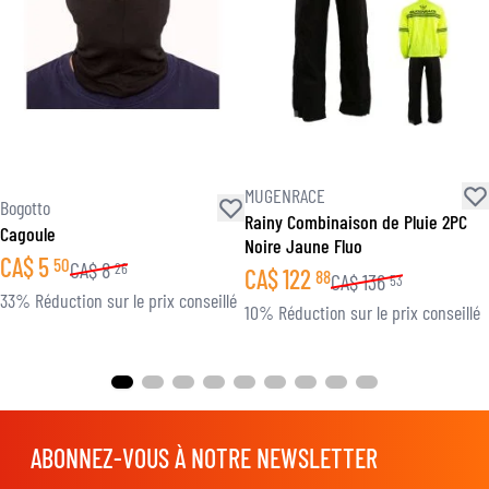
MUGENRACE
Bogotto
Rainy Combinaison de Pluie 2PC
Cagoule
Noire Jaune Fluo
CA$
5
50
CA$
8
26
CA$
122
88
CA$
136
53
33% Réduction sur le prix conseillé
10% Réduction sur le prix conseillé
ABONNEZ-VOUS À NOTRE NEWSLETTER