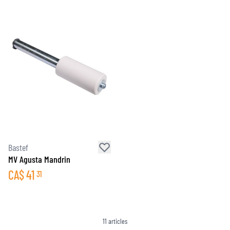
Bastef
MV Agusta Mandrin
CA$
41
31
11
articles