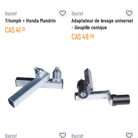
Bastef
Bastef
Triumph + Honda Mandrin
Adaptateur de levage universel
- Goupille conique
CA$
41
31
CA$
49
58
Bastef
Bastef