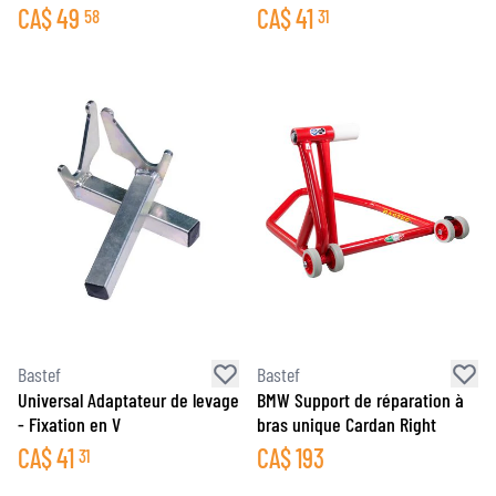
CA$
49
CA$
41
58
31
Bastef
Bastef
Universal Adaptateur de levage
BMW Support de réparation à
- Fixation en V
bras unique Cardan Right
CA$
41
CA$
193
31