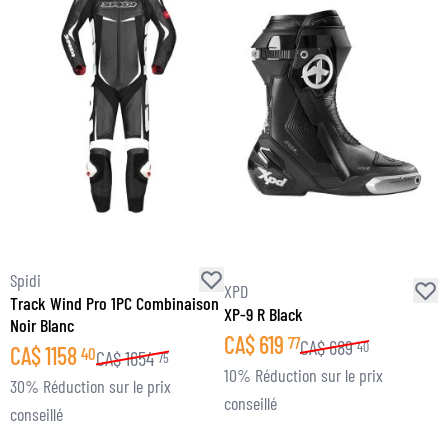
Spidi
S
XPD
Track Wind Pro 1PC Combinaison
C
XP-9 R Black
Noir Blanc
N
CA$
619
77
CA$
689
40
CA$
1158
40
CA$
1654
75
10% Réduction sur le prix
30% Réduction sur le prix
1
conseillé
conseillé
c