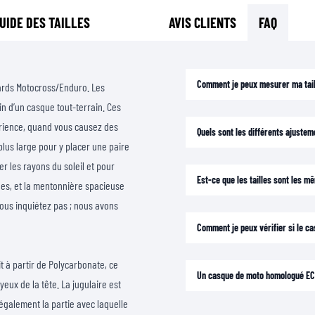
UIDE DES TAILLES
AVIS CLIENTS
FAQ
Comment je peux mesurer ma tail
tards Motocross/Enduro. Les
in d’un casque tout-terrain. Ces
rience, quand vous causez des
Quels sont les différents ajuste
plus large pour y placer une paire
r les rayons du soleil et pour
Est-ce que les tailles sont les 
ues, et la mentonnière spacieuse
vous inquiétez pas ; nous avons
Comment je peux vérifier si le ca
it à partir de Polycarbonate, ce
Un casque de moto homologué ECE
eux de la tête. La jugulaire est
 également la partie avec laquelle