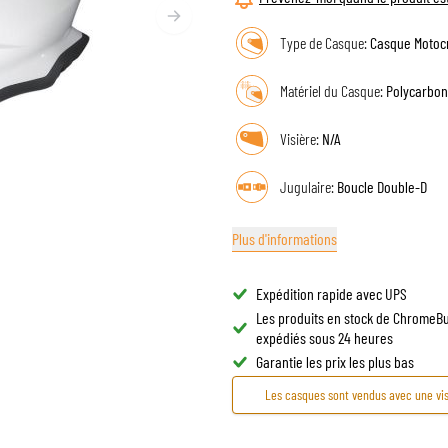
LUNETTES DE CASQUE
SACS DE RÉSERVOIR MOTO
Type de Casque:
Casque Motoc
PIÈCES DE RECHANGE
SACS DE QUEUE MOTO
DOUBLURES DE CASQUE
PROTECTION & ACCESSOIRES
SPORTSWEAR
RACKS ET SUPPORTS MOTO
Matériel du Casque:
Polycarbon
AIRBAGS
ACCESSOIRES
PROTECTION DU HAUT DU CORPS
SACS
Visière:
N/A
PROTECTION DU BAS DU CORPS
CASQUETTES
Jugulaire:
Boucle Double-D
PROTECTION MX
LUNETTES
VESTES HAUTE VISIBILITÉ
CHAUSSURE
Plus d'informations
AUTRES ACCESSOIRES DE PROTECTION
SWEATS
VESTES
Expédition rapide avec UPS
MANCHES LONGUES
Les produits en stock de ChromeB
PANTALONS & SHORTS
expédiés sous 24 heures
CHEMISES
Garantie les prix les plus bas
JUPES & ROBES
Les casques sont vendus avec une visi
CHAUSSETTES
T-SHIRTS