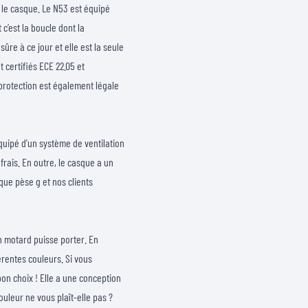
z le casque. Le N53 est équipé
 c’est la boucle dont la
ûre à ce jour et elle est la seule
 certifiés ECE 22.05 et
protection est également légale
équipé d'un système de ventilation
rais. En outre, le casque a un
que pèse g et nos clients
n motard puisse porter. En
érentes couleurs. Si vous
on choix ! Elle a une conception
ouleur ne vous plaît-elle pas ?