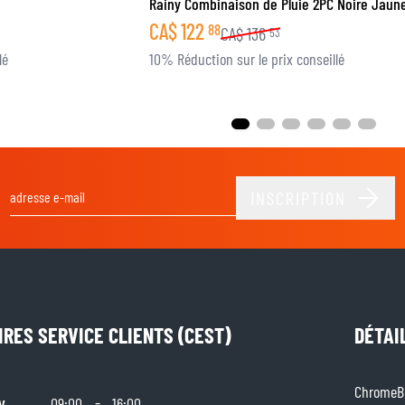
Rainy Combinaison de Pluie 2PC Noire Jaune
CA$
122
88
CA$
136
53
lé
10% Réduction sur le prix conseillé
INSCRIPTION
Adresse email
IRES SERVICE CLIENTS (CEST)
DÉTAI
ChromeBu
y
-
09:00
16:00