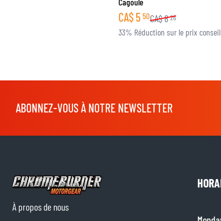
Cagoule
CA$
5
50
CA$
8
26
33% Réduction sur le prix conseil
ABONNEZ-VOUS À NOTRE NEWSLETTER
HORA
À propos de nous
Monda