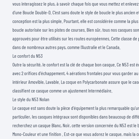
vous interagissez le plus, à savoir chaque fois que vous mettez et enleve
d’une Boucle Double-D. C’est sans doute le style de boucle le plus ancien et
conception est la plus simple. Pourtant, elle est considérée comme la plus s
boucle autorisée sur les pistes de courses. Bien sûr, tous nos casques sont
approuvés pour être utilisés sur les routes européennes. Cette classe de 
dans de nombreux autres pays, comme l’Australie et le Canada.
Le confort du N53
Outre la sécurité, le confort est la clé de chaque bon casque. Ce N53 est 
avec 2 orifices d'échappement, 4 aérations frontales pour vous garder au f
intérieur Amovible, Lavable. La coque en Polycarbonate assure que le cas
classifient ce casque comme un ajustement Intermédiaire.
Le style du N53 Nolan
Le casque est sans doute la pièce d'équipement la plus remarquable qu'u
particulier, les casques intégraux sont disponibles dans beaucoup de diff
recherchez un casque Blanc, Noir, cette version concernée du N53 est le b
Mono-Couleur et une finition . Est-ce que vous adorez le casque, mais la c