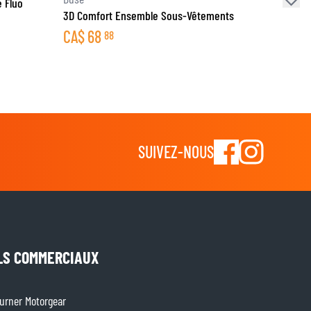
 Fluo
3D Comfort Ensemble Sous-Vêtements
CA$
68
88
SUIVEZ-NOUS
LS COMMERCIAUX
rner Motorgear