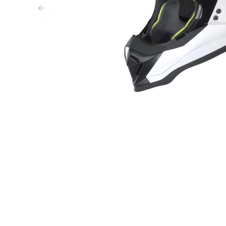
SOUS-VÊTEMENTS MOTO
COUCHES DE BASE
COUCHES INTERMÉDIAIRES
TOURS DE COU ET TUNNELS
CHAUSSETTES
BLOUSONS DE REFROIDISSEMENT