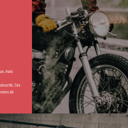
ue, mais
 sécurité. Ces
années de