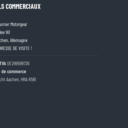
LS COMMERCIAUX
rner Motorgear
lee 90
chen, Allemagne
ADRESSE DE VISITE !
TVA
DE299599736
 de commerce
cht Aachen, HRA 8561