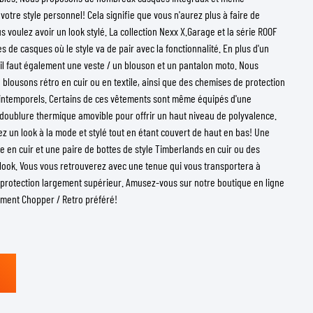
tre style personnel! Cela signifie que vous n'aurez plus à faire de
s voulez avoir un look stylé. La collection Nexx X.Garage et la série ROOF
 de casques où le style va de pair avec la fonctionnalité. En plus d'un
 il faut également une veste / un blouson et un pantalon moto. Nous
blousons rétro en cuir ou en textile, ainsi que des chemises de protection
 intemporels. Certains de ces vêtements sont même équipés d'une
oublure thermique amovible pour offrir un haut niveau de polyvalence.
z un look à la mode et stylé tout en étant couvert de haut en bas! Une
 en cuir et une paire de bottes de style Timberlands en cuir ou des
look. Vous vous retrouverez avec une tenue qui vous transportera à
 protection largement supérieur. Amusez-vous sur notre boutique en ligne
ement Chopper / Retro préféré!