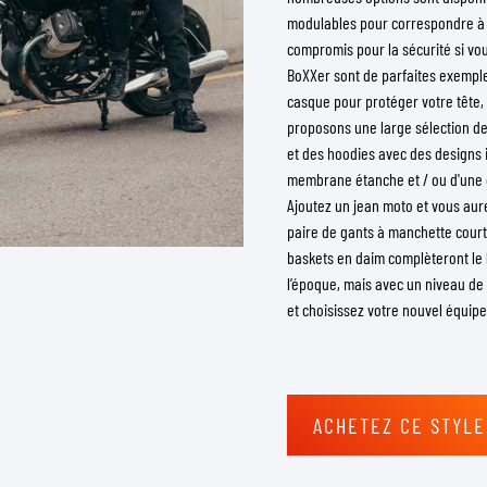
LUNETTES DE CASQUE
modulables pour correspondre à vo
SACS DE RÉSERVOIR MOTO
PIÈCES DE RECHANGE
compromis pour la sécurité si vou
SACS DE QUEUE MOTO
BoXXer sont de parfaites exemples
DOUBLURES DE CASQUE
PROTECTION & ACCESSOIRES
SPORTSWEAR
RACKS ET SUPPORTS MOTO
casque pour protéger votre tête,
AIRBAGS
ACCESSOIRES
proposons une large sélection de 
PROTECTION DU HAUT DU CORPS
SACS
et des hoodies avec des designs
PROTECTION DU BAS DU CORPS
CASQUETTES
membrane étanche et / ou d'une d
PROTECTION MX
LUNETTES
Ajoutez un jean moto et vous aure
paire de gants à manchette courte
VESTES HAUTE VISIBILITÉ
CHAUSSURE
baskets en daim complèteront le 
AUTRES ACCESSOIRES DE PROTECTION
SWEATS
l’époque, mais avec un niveau de
VESTES
et choisissez votre nouvel équip
MANCHES LONGUES
PANTALONS & SHORTS
CHEMISES
JUPES & ROBES
ACHETEZ CE STYLE
CHAUSSETTES
T-SHIRTS