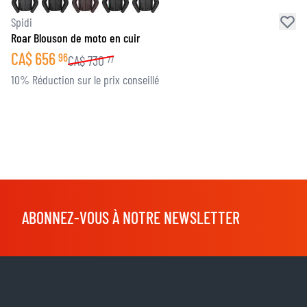
Spidi
Roar Blouson de moto en cuir
CA$
656
96
CA$
730
77
10% Réduction sur le prix conseillé
ABONNEZ-VOUS À NOTRE NEWSLETTER