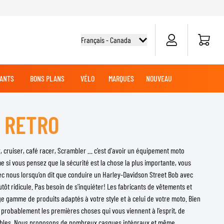
Panier
Français - Canada
ANTS
BONS PLANS
VÉLO
MARQUES
NOUVEAU
 RETRO
G
DES
TOUT-TERRAIN
CHEMISES CYCLISME
CROISIÈRE
CROISIÈRE
BATTERIES MOTO
VÊTEMENTS MX
MARCHANDISE
JERSEYS MX
, cruiser, café racer, Scrambler … c’est d'avoir un équipement moto
PANTALONS MX
e si vous pensez que la sécurité est la chose la plus importante, vous
AVENTURE
c nous lorsqu’on dit que conduire un Harley-Davidson Street Bob avec
LUBRIFIANTS MOTO
utôt ridicule. Pas besoin de s'inquiéter! Les fabricants de vêtements et
 gamme de produits adaptés à votre style et à celui de votre moto. Bien
 probablement les premières choses qui vous viennent à l’esprit, de
SLIDERS GENOUX ET COUDES
ibles. Nous proposons de nombreux casques intégraux et même