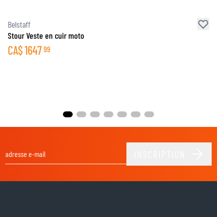
Belstaff
Stour Veste en cuir moto
CA$
1647
99
INSCRIPTION
Adresse email