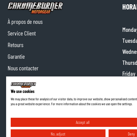
HORA
À propos de nous
Monda
Service Client
Tuesd
Retours
Wedne
Garantie
Thurs
Nous contacter
Friday
Collaborations
Satur
Programme d'affiliation
We use cookies
Sunda
We may place these for analysis of our visitor data, to improve our website, show personalised content
you a great website experience. For more information about the cookies we use open the settings.
Accept all
No, adjust
Deny