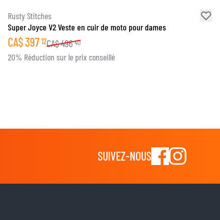
Rusty Stitches
Super Joyce V2 Veste en cuir de moto pour dames
CA$
397
12
CA$
496
40
20% Réduction sur le prix conseillé
SUIVEZ-NOUS