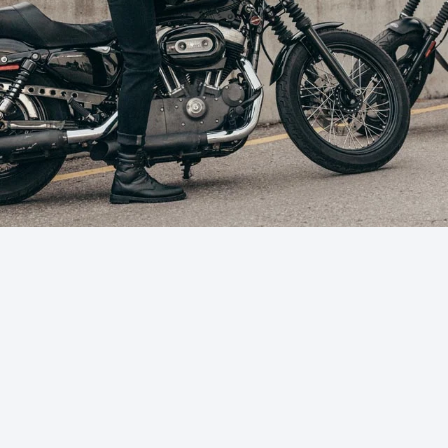
SOUS-VÊTEMENTS MOTO
COUCHES DE BASE
COUCHES INTERMÉDIAIRES
TOURS DE COU ET TUNNELS
CHAUSSETTES
BLOUSONS DE REFROIDISSEMENT