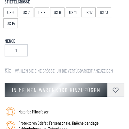
STIEFELGRÖSSE
US 6
US 7
US 8
US 9
US 11
US 12
US 13
US 14
MENGE
WÄHLEN SIE EINE GRÖSSE, UM DIE VERFÜGBARKEIT ANZUZEIGEN
IN MEINEN WARENKORB HINZUFÜGEN
Material:
Mikrofaser
Protektoren Stiefel:
Fersenschale, Knöchelbandage,
Schienbeinschutz, Zehenkappe