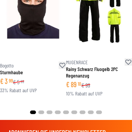
MUGENRACE
Bogotto
Rainy Schwarz Fluogelb 2PC
Sturmhaube
Regenanzug
€
3
99
€
5
99
€
89
10
€
99
33% Rabatt auf UVP
10% Rabatt auf UVP