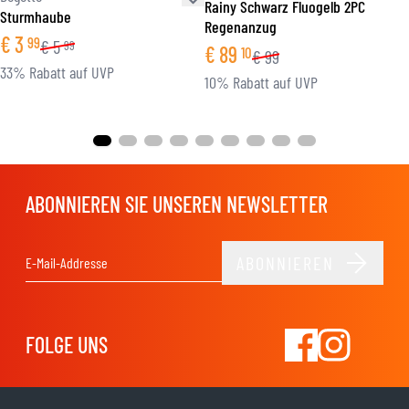
Rainy Schwarz Fluogelb 2PC
Sturmhaube
Regenanzug
€
3
99
€
5
99
€
89
10
€
99
33% Rabatt auf UVP
10% Rabatt auf UVP
ABONNIEREN SIE UNSEREN NEWSLETTER
ABONNIEREN
E-Mail-Adresse
FOLGE UNS