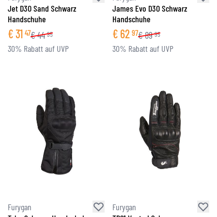
Jet D3O Sand Schwarz
James Evo D3O Schwarz
Handschuhe
Handschuhe
€
31
€
62
47
97
€
44
€
89
95
95
30% Rabatt auf UVP
30% Rabatt auf UVP
Furygan
Furygan