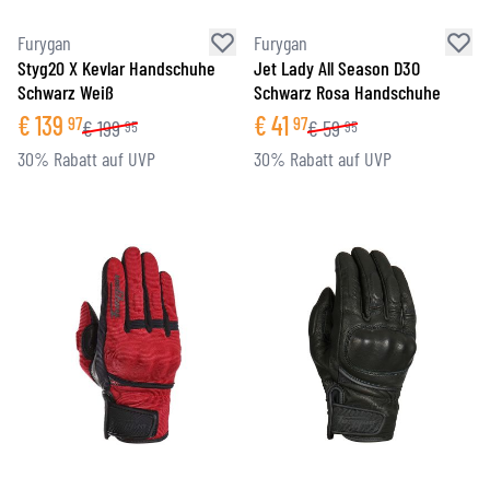
Furygan
Furygan
Styg20 X Kevlar Handschuhe
Jet Lady All Season D3O
Schwarz Weiß
Schwarz Rosa Handschuhe
€
139
€
41
97
97
€
199
€
59
95
95
30% Rabatt auf UVP
30% Rabatt auf UVP