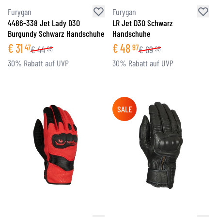
Furygan
Furygan
4486-338 Jet Lady D3O
LR Jet D3O Schwarz
Burgundy Schwarz Handschuhe
Handschuhe
€
31
€
48
47
97
€
44
€
69
95
95
30% Rabatt auf UVP
30% Rabatt auf UVP
SALE