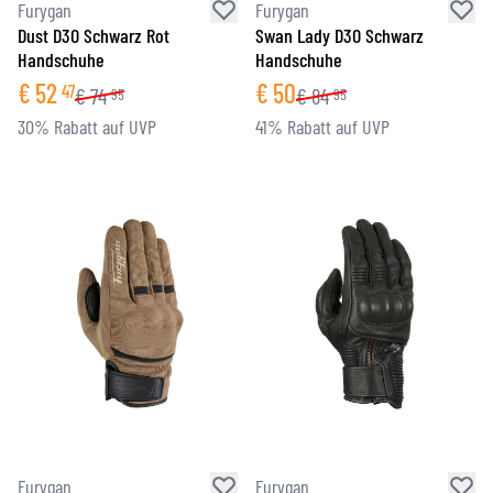
Furygan
Furygan
Dust D3O Schwarz Rot
Swan Lady D3O Schwarz
Handschuhe
Handschuhe
€
52
€
50
47
€
74
€
84
95
95
30% Rabatt auf UVP
41% Rabatt auf UVP
Furygan
Furygan