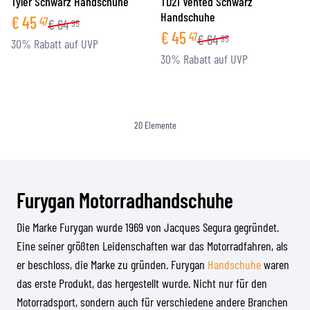
Tyler Schwarz Handschuhe
TD21 Vented Schwarz
Handschuhe
€
45
47
€
64
95
€
45
47
€
64
95
30% Rabatt auf UVP
30% Rabatt auf UVP
20
Elemente
Furygan Motorradhandschuhe
Die Marke Furygan wurde 1969 von Jacques Segura gegründet.
Eine seiner größten Leidenschaften war das Motorradfahren, als
er beschloss, die Marke zu gründen. Furygan
Handschuhe
waren
das erste Produkt, das hergestellt wurde. Nicht nur für den
Motorradsport, sondern auch für verschiedene andere Branchen