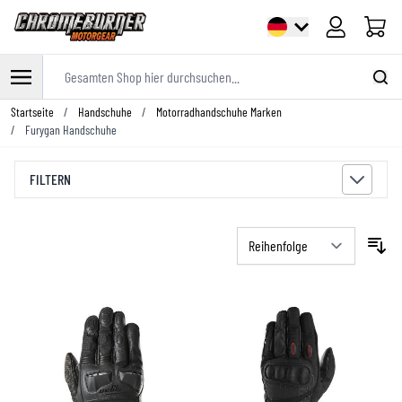
Warenk
Gesamten Shop hier durchsuchen...
Zum Inhalt springen
Startseite
/
Handschuhe
/
Motorradhandschuhe Marken
/
Furygan Handschuhe
FILTERN