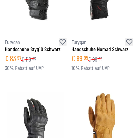
Furygan
Furygan
Handschuhe Styg10 Schwarz
Handschuhe Nomad Schwarz
€
83
€
89
97
95
€
119
€
99
95
95
30% Rabatt auf UVP
10% Rabatt auf UVP