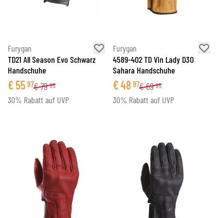
Furygan
Furygan
TD21 All Season Evo Schwarz
4589-402 TD Vin Lady D3O
Handschuhe
Sahara Handschuhe
€
55
€
48
97
97
€
79
€
69
95
95
30% Rabatt auf UVP
30% Rabatt auf UVP