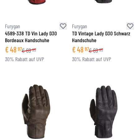
Furygan
Furygan
4589-338 TD Vin Lady D3O
TD Vintage Lady D3O Schwarz
Bordeaux Handschuhe
Handschuhe
€
48
€
48
97
97
€
69
€
69
95
95
30% Rabatt auf UVP
30% Rabatt auf UVP