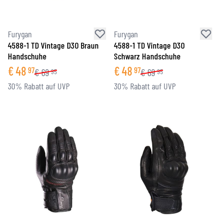
Furygan
Furygan
4588-1 TD Vintage D3O Braun
4588-1 TD Vintage D3O
Handschuhe
Schwarz Handschuhe
€
48
€
48
97
97
€
69
€
69
95
95
30% Rabatt auf UVP
30% Rabatt auf UVP