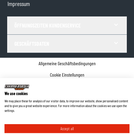
Impressum
ÖFFNUNGSZEITEN KUNDENSERVICE
GESCHÄFTSDATEN
Allgemeine Geschäftsbedingungen
Cookie Einstellungen
Datenschutz
We use cookies
Impressum
We may place these for analysis of our visitor data, to improve our website, show personalised content
and to give you a great website experience. For more information about the cookies we use open the
©
2026
ChromeBurner - Alle Rechte vorbehalten.
settings.
Accept all