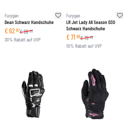
Furygan
Furygan
Dean Schwarz Handschuhe
LR Jet Lady All Season D3O
Schwarz Handschuhe
€
62
97
€
89
95
€
71
96
€
79
95
30% Rabatt auf UVP
10% Rabatt auf UVP