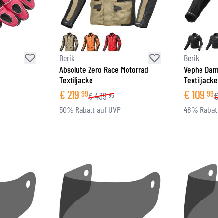
BRILLE
TANKTASCHEN
HELM ERSATZTEILE
PROTEKTOREN
FASHION
HECKTASCHEN
HELMFUTTER
AIRBAGS
ZUBEHÖR
HALTEPLATTEN UND MONTAGE
OBERKÖRPERSCHUTZ
TASCHEN
Berik
Berik
UNTERKÖRPERSCHUTZ
CAPS
Absolute Zero Race Motorrad
Vephe Dam
e
Textiljacke
Textiljacke
MOTOCROSS PROTEKTOREN
BRILLEN
€
219
€
109
HI-VIS WESTEN
SCHUHWAREN
99
99
€
439
95
SONSTIGE PROTEKTOREN
HOODIES
50% Rabatt auf UVP
48% Rabatt
JACKEN
LANGARMSHIRTS
HOSEN & SHORTS
HEMDEN
RÖCKE & KLEIDER
SOCKEN
SHIRTS