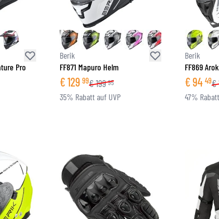
Berik
Berik
ture Pro
FF871 Mapuro Helm
FF869 Aro
€
129
€
94
99
49
€
199
€
95
35% Rabatt auf UVP
47% Rabatt