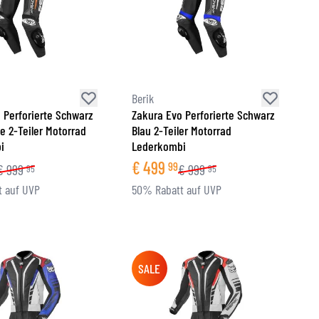
Berik
 Perforierte Schwarz
Zakura Evo Perforierte Schwarz
e 2-Teiler Motorrad
Blau 2-Teiler Motorrad
i
Lederkombi
€
499
99
€
999
€
999
95
95
 auf UVP
50% Rabatt auf UVP
SALE