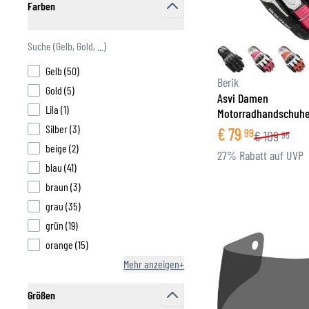
Farben
filter
FUNKTIONSBEKLEIDUNG
BASISSCHICHT
products available
Gelb
(
50
)
MITTELSCHICHT
Berik
products available
Gold
(
5
)
KOPFBEDECKUNG & MULTIFUNKTIONSTUCH
Asvi Damen
products available
Lila
(
1
)
Motorradhandschuh
SOCKEN
products available
Silber
(
3
)
€
79
KÜHLWESTEN
99
€
109
95
products available
beige
(
2
)
27% Rabatt auf UVP
products available
blau
(
41
)
products available
braun
(
3
)
products available
grau
(
35
)
products available
grün
(
19
)
products available
orange
(
15
)
Mehr anzeigen+
Größen