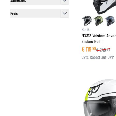
Jahreszeit
filter
Preis
filter
Berik
MX313 Volstom Adven
Enduro Helm
€
119
99
€
249
95
52% Rabatt auf UVP