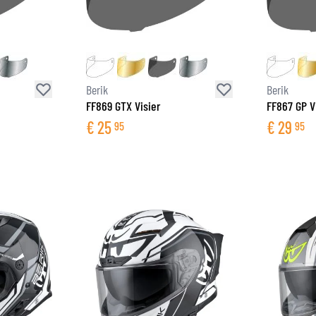
Berik
Berik
FF869 GTX Visier
FF867 GP V
€
25
€
29
95
95