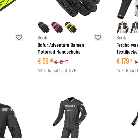
Berik
Berik
m
Bofur Adventure Damen
Ferpho was
Motorrad Handschuhe
Textiljacke
€
59
€
179
95
95
€
99
€
95
40% Rabatt auf UVP
47% Rabatt