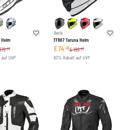
Berik
k Helm
FF867 Taruna Helm
€
74
49
179
€
199
95
95
 auf UVP
63% Rabatt auf UVP