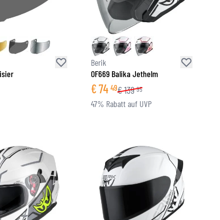
Berik
isier
OF669 Balika Jethelm
€
74
49
€
139
95
47% Rabatt auf UVP