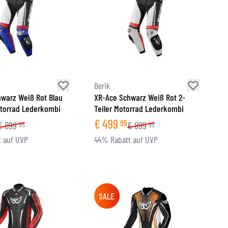
Berik
warz Weiß Rot Blau
XR-Ace Schwarz Weiß Rot 2-
otorrad Lederkombi
Teiler Motorrad Lederkombi
€
499
99
€
899
€
899
95
95
 auf UVP
44% Rabatt auf UVP
SALE