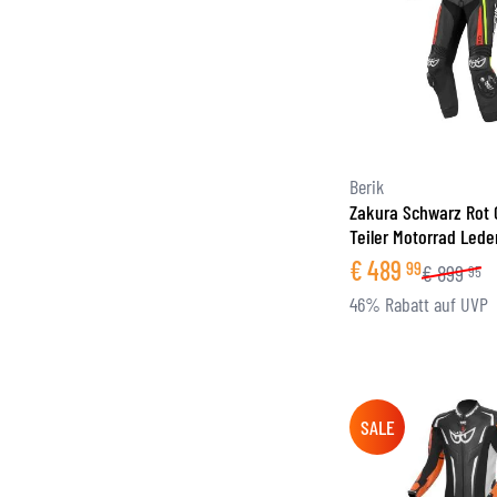
Berik
Zakura Schwarz Rot 
Teiler Motorrad Led
€
489
99
€
899
95
46% Rabatt auf UVP
SALE