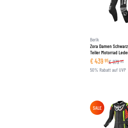
Berik
Zora Damen Schwarz
Teiler Motorrad Led
€
439
95
€
879
95
50% Rabatt auf UVP
SALE