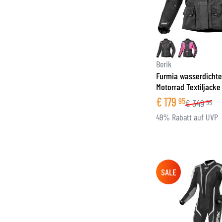
Berik
Furmia wasserdicht
Motorrad Textiljacke
€
179
95
€
349
95
49% Rabatt auf UVP
SALE