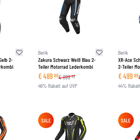
Berik
Berik
Gelb 2-
Zakura Schwarz Weiß Blau 2-
XR-Ace Sch
erkombi
Teiler Motorrad Lederkombi
2-Teiler M
€
489
€
499
99
99
€
899
95
46% Rabatt auf UVP
44% Rabatt
SALE
SALE