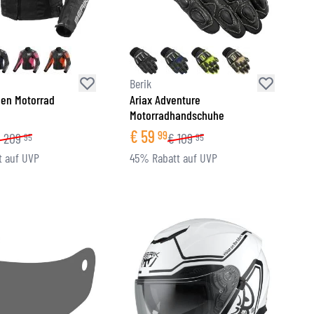
Berik
en Motorrad
Ariax Adventure
Motorradhandschuhe
€
59
99
€
209
€
109
95
95
 auf UVP
45% Rabatt auf UVP