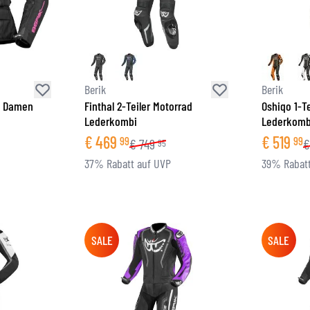
Berik
Berik
e Damen
Finthal 2-Teiler Motorrad
Oshiqo 1-T
Lederkombi
Lederkomb
€
469
€
519
99
99
€
749
€
95
37% Rabatt auf UVP
39% Rabatt
SALE
SALE