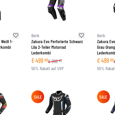
Berik
Berik
 Weiß 1-
Zakura Evo Perforierte Schwarz
Zakura Evo
erkombi
Lila 2-Teiler Motorrad
Grau Orang
Lederkombi
Lederkomb
€
499
€
499
99
99
€
999
95
50% Rabatt auf UVP
50% Rabatt
SALE
SALE