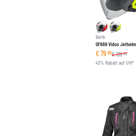
Berik
OF669 Vidos Jethel
€
79
99
€
139
95
43% Rabatt auf UVP