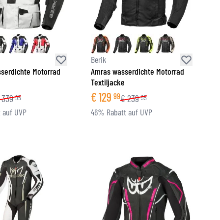
Berik
serdichte Motorrad
Amras wasserdichte Motorrad
Textiljacke
€
129
99
339
€
239
95
95
 auf UVP
46% Rabatt auf UVP