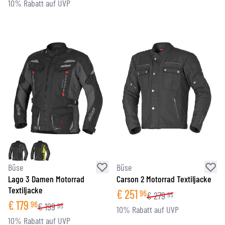
10% Rabatt auf UVP
Büse
Büse
Lago 3 Damen Motorrad
Carson 2 Motorrad Textiljacke
Textiljacke
€
251
96
€
279
95
€
179
96
€
199
95
10% Rabatt auf UVP
10% Rabatt auf UVP