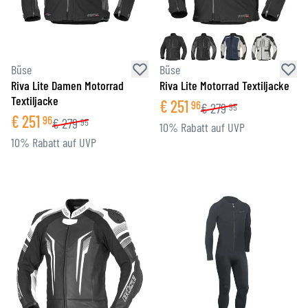
Büse
Büse
Riva Lite Damen Motorrad
Riva Lite Motorrad Textiljacke
Textiljacke
€
251
96
€
279
95
€
251
96
€
279
95
10% Rabatt auf UVP
10% Rabatt auf UVP