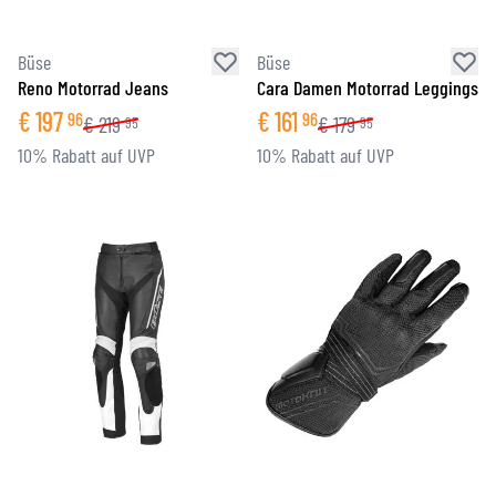
Büse
Büse
Reno Motorrad Jeans
Cara Damen Motorrad Leggings
€
197
€
161
96
96
€
219
€
179
95
95
10% Rabatt auf UVP
10% Rabatt auf UVP