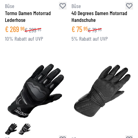
Büse
Büse
Tormo Damen Motorrad
40 Degrees Damen Motorrad
Lederhose
Handschuhe
€
269
€
75
96
95
€
299
€
79
95
95
10% Rabatt auf UVP
5% Rabatt auf UVP