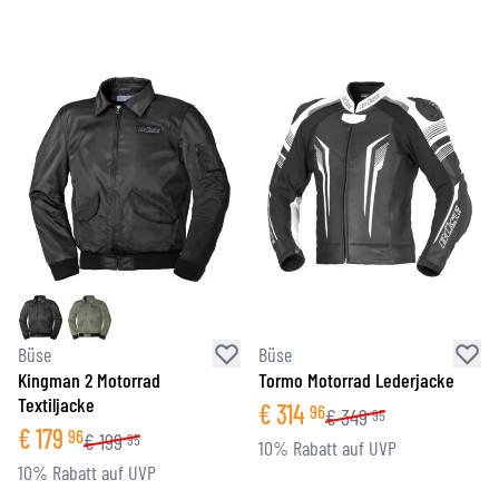
Büse
Büse
Kingman 2 Motorrad
Tormo Motorrad Lederjacke
Textiljacke
€
314
96
€
349
95
€
179
96
€
199
95
10% Rabatt auf UVP
10% Rabatt auf UVP