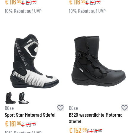
€
116
€
116
96
96
€
129
€
129
95
95
10% Rabatt auf UVP
10% Rabatt auf UVP
Büse
Büse
Sport Star Motorrad Stiefel
B320 wasserdichte Motorrad
Stiefel
€
161
96
€
179
95
€
152
96
€
169
95
10% Rabatt auf UVP