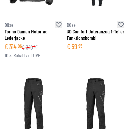
Büse
Büse
Tormo Damen Motorrad
3D Comfort Unteranzug 1-Teiler
Lederjacke
Funktionskombi
€
314
€
59
96
95
€
349
95
10% Rabatt auf UVP