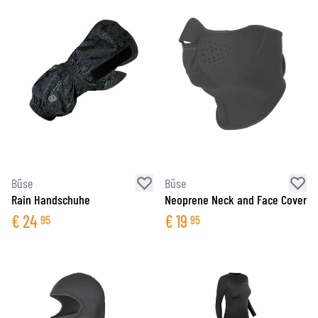
Büse
Büse
Rain Handschuhe
Neoprene Neck and Face Cover
€
24
€
19
95
95