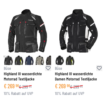
Büse
Büse
Highland III wasserdichte
Highland III wasserdichte
Motorrad Textiljacke
Damen Motorrad Textiljacke
€
269
€
269
96
96
€
299
€
299
95
95
10% Rabatt auf UVP
10% Rabatt auf UVP