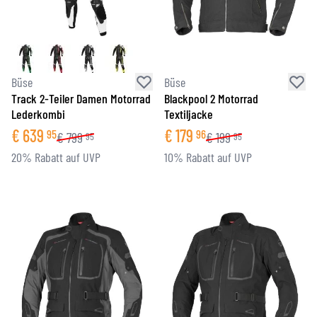
Büse
Büse
Track 2-Teiler Damen Motorrad
Blackpool 2 Motorrad
Lederkombi
Textiljacke
€
639
€
179
95
96
€
799
€
199
95
95
20% Rabatt auf UVP
10% Rabatt auf UVP