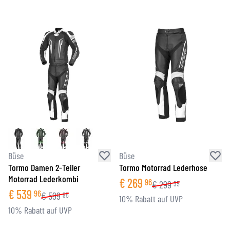
Büse
Büse
Tormo Damen 2-Teiler
Tormo Motorrad Lederhose
Motorrad Lederkombi
€
269
96
€
299
95
€
539
96
€
599
95
10% Rabatt auf UVP
10% Rabatt auf UVP