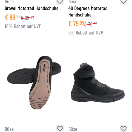
Büse
Büse
Gravel Motorrad Handschuhe
40 Degrees Motorrad
Handschuhe
€
89
96
€
99
95
€
75
95
€
79
95
10% Rabatt auf UVP
5% Rabatt auf UVP
Büse
Büse