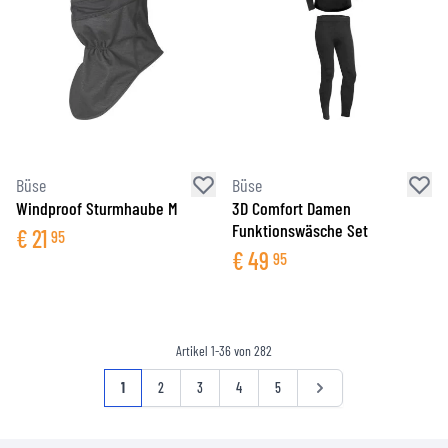
Büse
Büse
Windproof Sturmhaube M
3D Comfort Damen
Funktionswäsche Set
€
21
95
€
49
95
Artikel
1
-
36
von
282
Seite
Sie lesen gerade die Seite
Seite
Seite
Seite
Seite
Seite
1
2
3
4
5