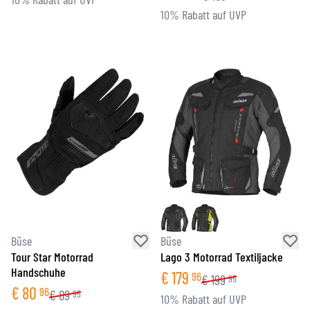
10% Rabatt auf UVP
Büse
Büse
Tour Star Motorrad
Lago 3 Motorrad Textiljacke
Handschuhe
€
179
96
€
199
95
€
80
96
€
89
95
10% Rabatt auf UVP