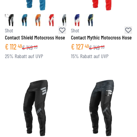
Shot
Shot
Contact Shield Motocross Hose
Contact Mythic Motocross Hose
€
112
€
127
49
49
€
149
€
149
99
99
25% Rabatt auf UVP
15% Rabatt auf UVP