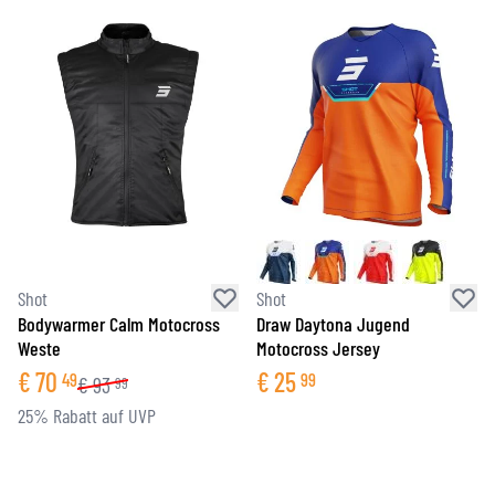
Shot
Shot
Bodywarmer Calm Motocross
Draw Daytona Jugend
Weste
Motocross Jersey
€
70
€
25
49
99
€
93
99
25% Rabatt auf UVP