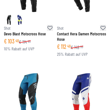
Shot
Shot
Devo Blast Motocross Hose
Contact Hera Damen Motocross
Hose
€
103
49
€
114
99
€
112
49
€
149
99
10% Rabatt auf UVP
25% Rabatt auf UVP