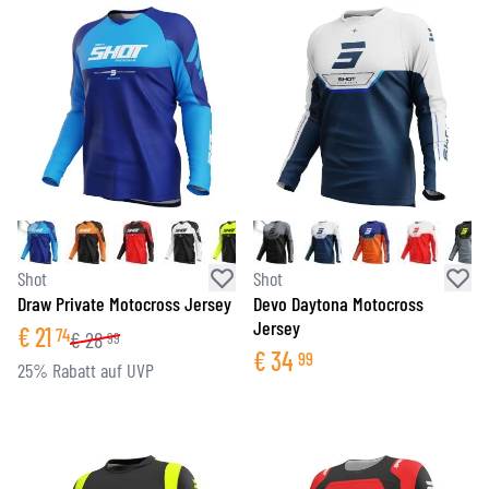
Shot
Shot
Draw Private Motocross Jersey
Devo Daytona Motocross
Jersey
€
21
74
€
28
99
€
34
99
25% Rabatt auf UVP