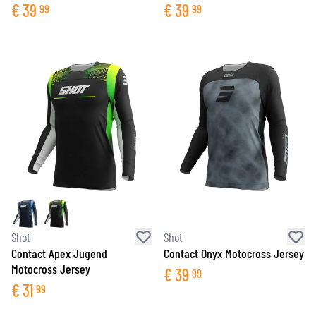
€
39
€
39
99
99
Shot
Shot
Contact Apex Jugend
Contact Onyx Motocross Jersey
Motocross Jersey
€
39
99
€
31
99