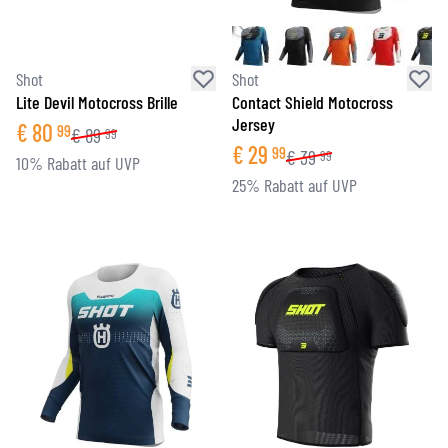
Shot
Shot
Lite Devil Motocross Brille
Contact Shield Motocross
Jersey
€
80
99
€
89
99
€
29
99
€
39
99
10% Rabatt auf UVP
25% Rabatt auf UVP