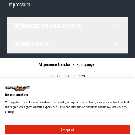
Impressum
ÖFFNUNGSZEITEN KUNDENSERVICE
GESCHÄFTSDATEN
Allgemeine Geschäftsbedingungen
Cookie Einstellungen
Datenschutz
We use cookies
Impressum
We may place these for analysis of our visitor data, to improve our website, show personalised content
and to give you a great website experience. For more information about the cookies we use open the
©
2026
ChromeBurner - Alle Rechte vorbehalten.
settings.
Accept all