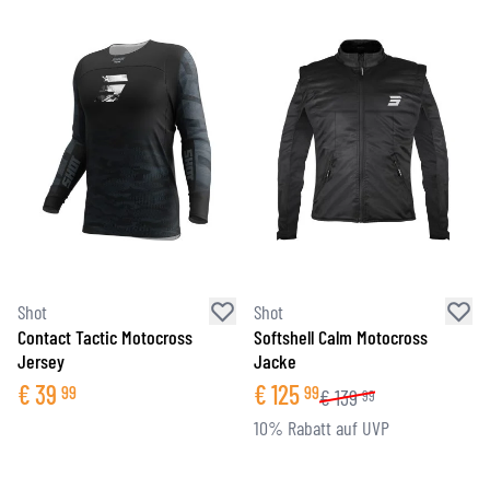
Shot
Shot
Contact Tactic Motocross
Softshell Calm Motocross
Jersey
Jacke
€
39
€
125
99
99
€
139
99
10% Rabatt auf UVP