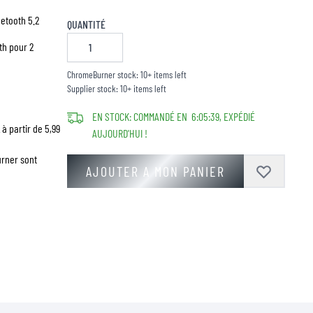
uetooth 5.2
QUANTITÉ
th pour 2
ChromeBurner stock: 10+ items left
Supplier stock: 10+ items left
EN STOCK: COMMANDÉ EN
6
:
05
:
38
, EXPÉDIÉ
à partir de 5,99
AUJOURD'HUI !
urner sont
AJOUTER A MON PANIER