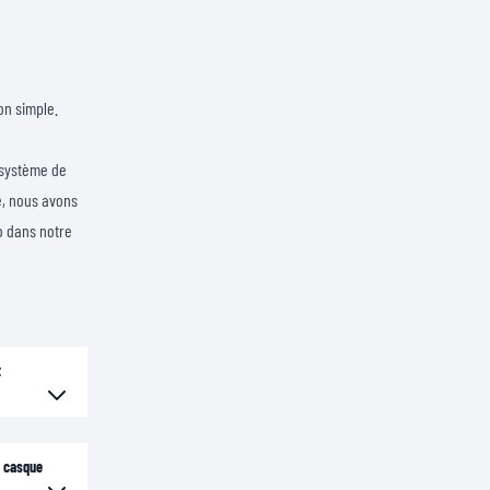
on simple.
 système de
e, nous avons
 dans notre
t
n casque