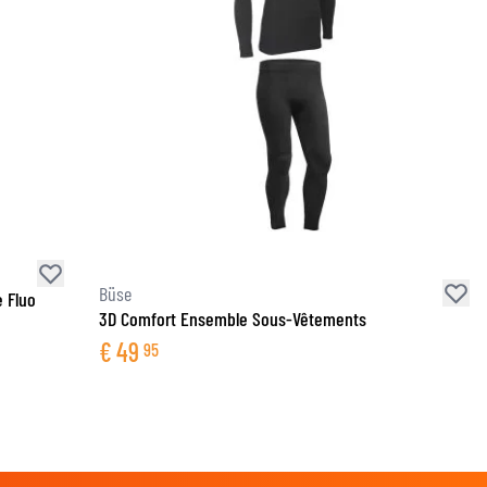
Büse
 Fluo
3D Comfort Ensemble Sous-Vêtements
€
49
95