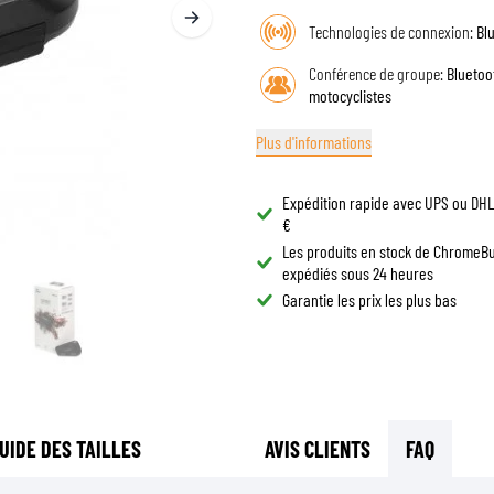
LUNETTES DE CASQUE
SACS DE RÉSERVOIR MOTO
Technologies de connexion:
Bl
PIÈCES DE RECHANGE
SACS DE QUEUE MOTO
Conférence de groupe:
Bluetoo
DOUBLURES DE CASQUE
PROTECTION & ACCESSOIRES
SPORTSWEAR
RACKS ET SUPPORTS MOTO
motocyclistes
AIRBAGS
ACCESSOIRES
Plus d'informations
PROTECTION DU HAUT DU CORPS
SACS
PROTECTION DU BAS DU CORPS
CASQUETTES
Expédition rapide avec UPS ou DHL 
PROTECTION MX
LUNETTES
€
VESTES HAUTE VISIBILITÉ
CHAUSSURE
Les produits en stock de ChromeB
AUTRES ACCESSOIRES DE PROTECTION
SWEATS
expédiés sous 24 heures
Garantie les prix les plus bas
VESTES
MANCHES LONGUES
PANTALONS & SHORTS
CHEMISES
JUPES & ROBES
UIDE DES TAILLES
AVIS CLIENTS
FAQ
CHAUSSETTES
T-SHIRTS