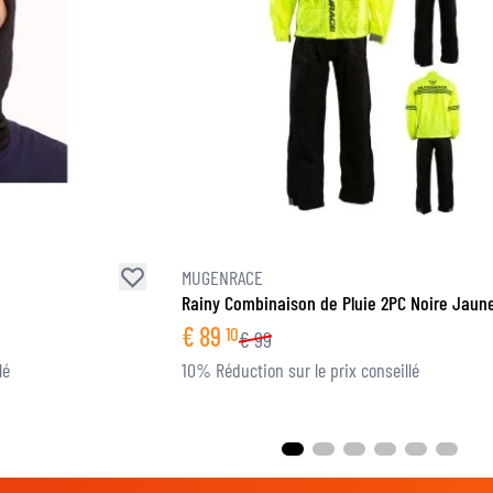
MUGENRACE
Rainy Combinaison de Pluie 2PC Noire Jaune
€
89
10
€
99
lé
10% Réduction sur le prix conseillé