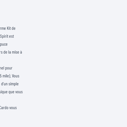
orme Kit de
pirit est
 puce
ors de la mise à
nnel pour
 mile). Vous
 d'un simple
usique que vous
 Cardo vous