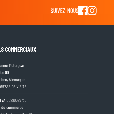
SUIVEZ-NOUS
LS COMMERCIAUX
rner Motorgear
lee 90
chen, Allemagne
ADRESSE DE VISITE !
TVA
DE299599736
 de commerce