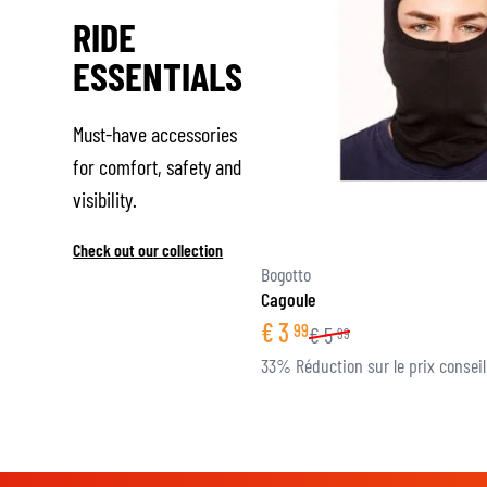
RIDE
ESSENTIALS
Must-have accessories
for comfort, safety and
visibility.
Check out our collection
Bogotto
Cagoule
€
3
99
€
5
99
33% Réduction sur le prix conseil