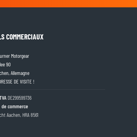
LS COMMERCIAUX
rner Motorgear
lee 90
chen, Allemagne
ADRESSE DE VISITE !
TVA
DE299599736
 de commerce
cht Aachen, HRA 8561