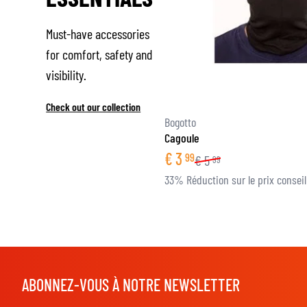
Must-have accessories
for comfort, safety and
visibility.
Check out our collection
Bogotto
Cagoule
€
3
99
€
5
99
33% Réduction sur le prix conseil
ABONNEZ-VOUS À NOTRE NEWSLETTER