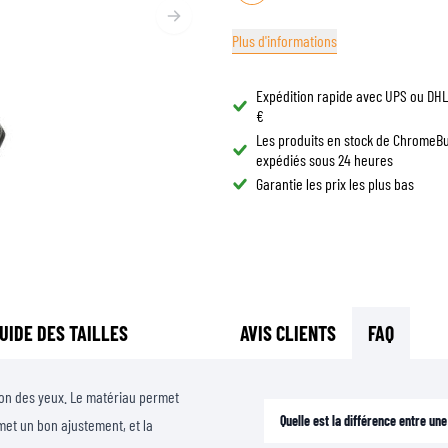
LUNETTES DE CASQUE
SACS DE RÉSERVOIR MOTO
Plus d'informations
PIÈCES DE RECHANGE
SACS DE QUEUE MOTO
DOUBLURES DE CASQUE
PROTECTION & ACCESSOIRES
SPORTSWEAR
RACKS ET SUPPORTS MOTO
Expédition rapide avec UPS ou DHL 
AIRBAGS
ACCESSOIRES
€
PROTECTION DU HAUT DU CORPS
SACS
Les produits en stock de ChromeB
PROTECTION DU BAS DU CORPS
expédiés sous 24 heures
CASQUETTES
Garantie les prix les plus bas
PROTECTION MX
LUNETTES
VESTES HAUTE VISIBILITÉ
CHAUSSURE
AUTRES ACCESSOIRES DE PROTECTION
SWEATS
VESTES
MANCHES LONGUES
PANTALONS & SHORTS
UIDE DES TAILLES
AVIS CLIENTS
FAQ
CHEMISES
JUPES & ROBES
tion des yeux. Le matériau permet
CHAUSSETTES
Quelle est la différence entre u
met un bon ajustement, et la
T-SHIRTS