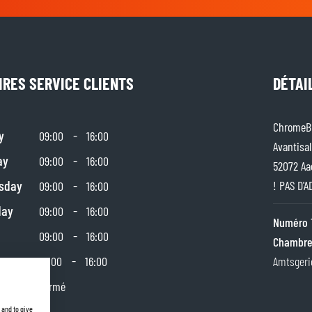
IRES SERVICE CLIENTS
DÉTAI
ChromeBu
y
-
09:00
16:00
Avantisal
ay
-
09:00
16:00
52072 Aa
sday
-
! PAS D'
09:00
16:00
day
-
09:00
16:00
Numéro 
-
09:00
16:00
Chambre
day
-
10:00
16:00
Amtsgeri
y
Fermé
 and to give