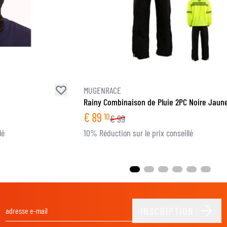
MUGENRACE
Rainy Combinaison de Pluie 2PC Noire Jaune
€
89
10
€
99
lé
10% Réduction sur le prix conseillé
INSCRIPTION
Adresse email