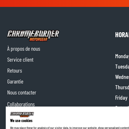
HORA
À propos de nous
Monda
Service client
Tuesd
Retours
Wedne
Garantie
Thurs
Nous contacter
Friday
Collaborations
Satur
Programme d'affiliation
Sunda
We use cookies
We may place these for analysis of our visitor data, to improve our website, show personalised content