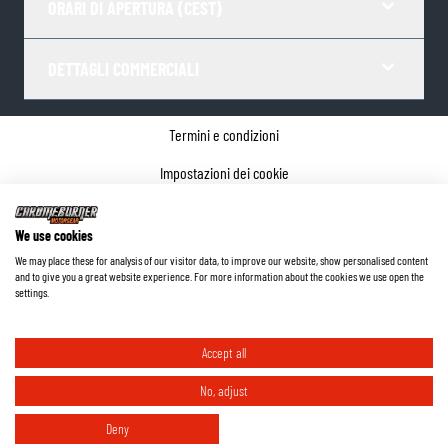
ORARI DI APERTURA (CEST)
DETTAGLI COMMERCIALI
Termini e condizioni
Impostazioni dei cookie
Informativa sulla privacy
We use cookies
Dettagli dell'azienda
We may place these for analysis of our visitor data, to improve our website, show personalised content
and to give you a great website experience. For more information about the cookies we use open the
©
2026
ChromeBurner - Tutti i diritti riservati.
settings.
Accept all
No, adjust
Deny