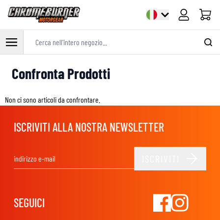
Cart
Cerca nell'intero negozio...
Salta al contenuto
Confronta Prodotti
Non ci sono articoli da confrontare.
ISCRIVITI ALLA NOSTRA NEWSLETTER
ISCRIVITI
Indirizzo email
SEGUICI