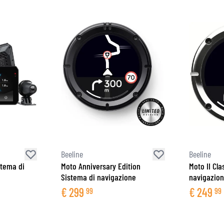
Beeline
Beeline
stema di
Moto Anniversary Edition
Moto II Cla
Sistema di navigazione
navigazio
€
299
€
249
99
99