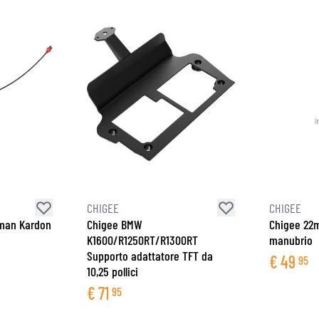
CHIGEE
CHIGEE
rman Kardon
Chigee BMW
Chigee 22
K1600/R1250RT/R1300RT
manubrio
Supporto adattatore TFT da
€
49
95
10,25 pollici
€
71
95