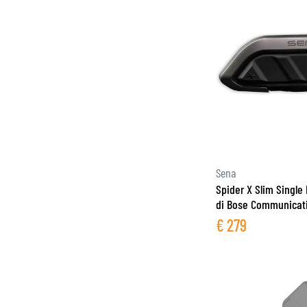
Sena
Spider X Slim Singl
di Bose Communicat
€
279