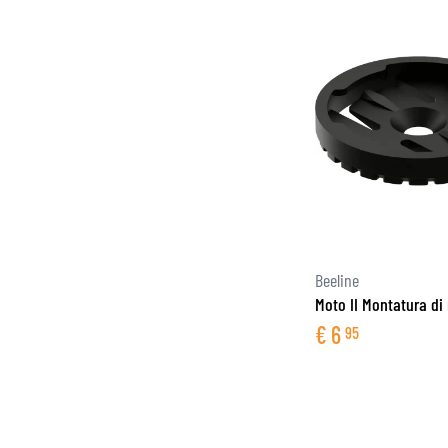
Beeline
Moto II Montatura di
€
6
95