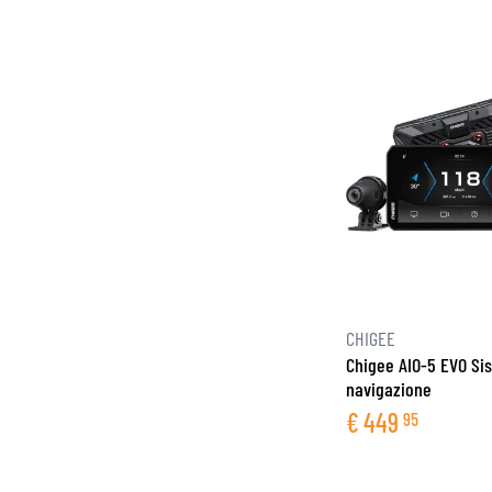
CHIGEE
Chigee AIO-5 EVO Si
navigazione
€
449
95