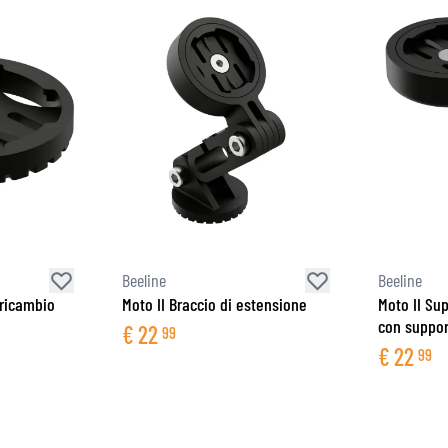
Beeline
Beeline
 ricambio
Moto II Braccio di estensione
Moto II Su
con suppor
€
22
99
€
22
99