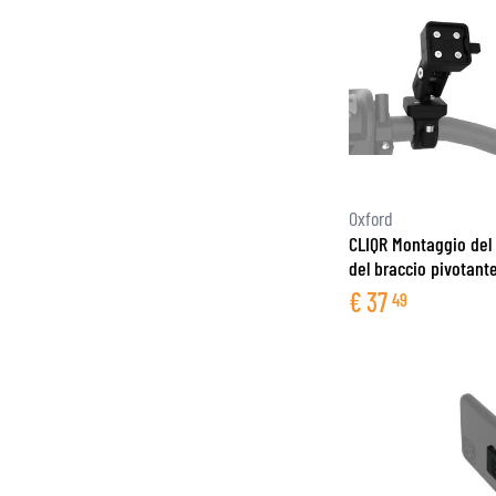
Oxford
CLIQR Montaggio del
del braccio pivotant
€
37
49