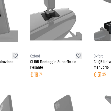
Oxford
Oxford
pirazione
CLIQR Montaggio Superficiale
CLIQR Univ
Pesante
manubrio
€
18
€
31
74
25