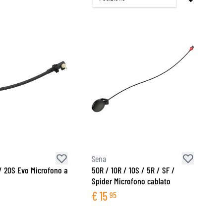
Sena
/ 20S Evo Microfono a
50R / 10R / 10S / 5R / SF /
Spider Microfono cablato
€
15
95