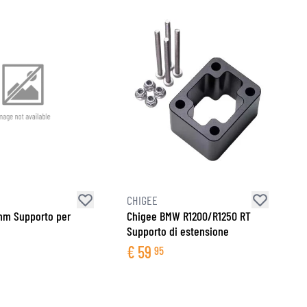
CHIGEE
mm Supporto per
Chigee BMW R1200/R1250 RT
Supporto di estensione
€
59
95