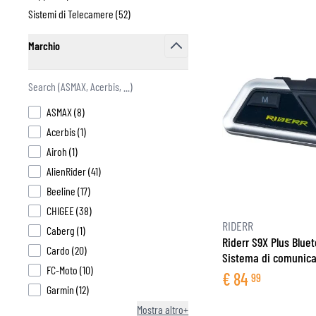
products available
Sistemi di Telecamere (
52
)
products available
Marchio
ABBIGLIAMENTO TERMICO MOTO
PR
filter
TERMICO INTIMO MOTO
GI
TERMICO INTERMEDI
PR
products available
ASMAX
(
8
)
SOTTOCASCO
PR
products available
Acerbis
(
1
)
CALZE
PR
products available
Airoh
(
1
)
GILET REFRIGERANTI
GI
products available
AlienRider
(
41
)
AL
products available
Beeline
(
17
)
products available
CHIGEE
(
38
)
RIDERR
products available
Caberg
(
1
)
Riderr S9X Plus Blue
products available
Cardo
(
20
)
Sistema di comunic
products available
FC-Moto
(
10
)
€
84
99
products available
Garmin
(
12
)
Mostra altro+