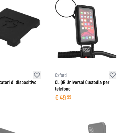
Oxford
atori di dispositivo
CLIQR Universal Custodia per
telefono
€
49
99