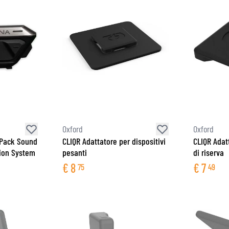
Oxford
Oxford
e Pack Sound
CLIQR Adattatore per dispositivi
CLIQR Adatt
ion System
pesanti
di riserva
€
8
€
7
75
49