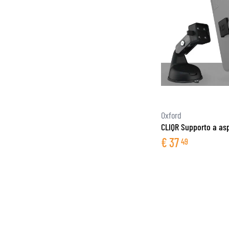
Oxford
CLIQR Supporto a as
€
37
49