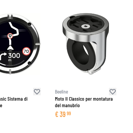
Beeline
ssic Sistema di
Moto II Classico per montatura
ne
del manubrio
€
39
99