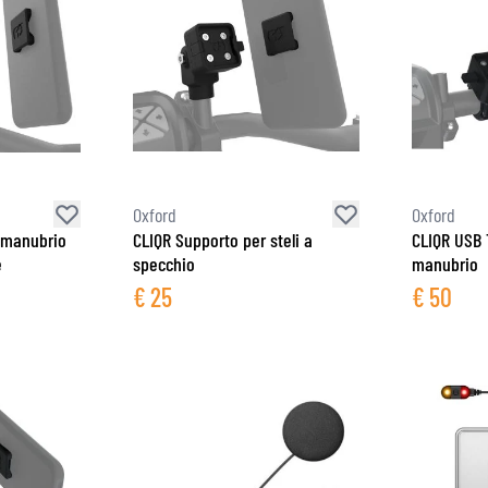
Oxford
Oxford
 manubrio
CLIQR Supporto per steli a
CLIQR USB 
e
specchio
manubrio
€
25
€
50