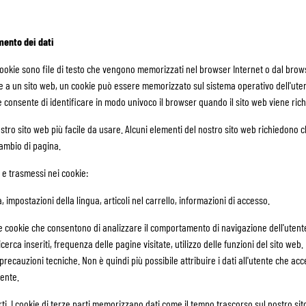
mento dei dati
 I cookie sono file di testo che vengono memorizzati nel browser Internet o dal bro
e a un sito web, un cookie può essere memorizzato sul sistema operativo dell'ute
he consente di identificare in modo univoco il browser quando il sito web viene ric
ostro sito web più facile da usare. Alcuni elementi del nostro sito web richiedono 
ambio di pagina.
 e trasmessi nei cookie:
ta, impostazioni della lingua, articoli nel carrello, informazioni di accesso.
he cookie che consentono di analizzare il comportamento di navigazione dell'ute
cerca inseriti, frequenza delle pagine visitate, utilizzo delle funzioni del sito web. I
cauzioni tecniche. Non è quindi più possibile attribuire i dati all'utente che ac
tente.
ti. I cookie di terze parti memorizzano dati come il tempo trascorso sul nostro sito,