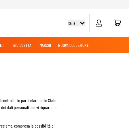
Cart
Italia
ET
BICICLETTA
MARCHI
NUOVA COLLEZIONE
& TURISMO
E
MAGLIETTE CICLISTA
BATTERIE
CASCHI OFF-ROAD
MERCHANDISE
GUANTI CRUISER
STIVALI CRUISER
ABBIGLIAMENTO MOTOCROSS &
ENDURO
MAGLIETTE MOTOCROSS & ENDURO
TO
CASCHI ADVENTURE
PANTALONI MOTOCROSS & ENDURO
MANUTENZIONE
 controllo, in particolare nello Stato
o dei dati personali che vi riguardano
SAPONETTE
 reclamo, compresa la possibilità di