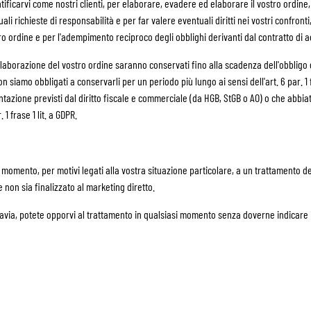
tificarvi come nostri clienti, per elaborare, evadere ed elaborare il vostro ordine
li richieste di responsabilità e per far valere eventuali diritti nei vostri confront
ro ordine e per l'adempimento reciproco degli obblighi derivanti dal contratto di a
l'elaborazione del vostro ordine saranno conservati fino alla scadenza dell'obbligo
 siamo obbligati a conservarli per un periodo più lungo ai sensi dell'art. 6 par. 1 f
azione previsti dal diritto fiscale e commerciale (da HGB, StGB o AO) o che abbiat
 1 frase 1 lit. a GDPR.
si momento, per motivi legati alla vostra situazione particolare, a un trattamento dei
e non sia finalizzato al marketing diretto.
ttavia, potete opporvi al trattamento in qualsiasi momento senza doverne indicare i