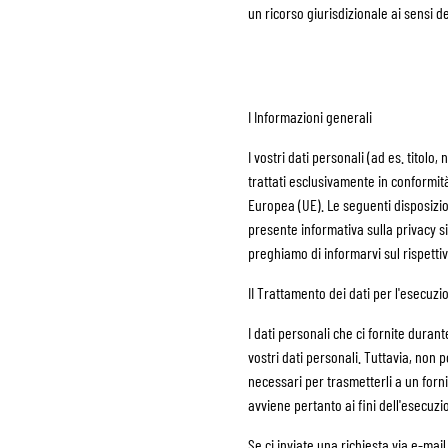
un ricorso giurisdizionale ai sensi de
ABBIGLIAMENTO TERMICO MOTO
PR
TERMICO INTIMO MOTO
GI
I Informazioni generali
TERMICO INTERMEDI
PR
I vostri dati personali (ad es. titol
SOTTOCASCO
PR
trattati esclusivamente in conformità
CALZE
PR
Europea (UE). Le seguenti disposizioni
GILET REFRIGERANTI
GI
presente informativa sulla privacy si a
AL
preghiamo di informarvi sul rispettiv
II Trattamento dei dati per l'esecuzi
I dati personali che ci fornite duran
vostri dati personali. Tuttavia, non 
necessari per trasmetterli a un forni
avviene pertanto ai fini dell'esecuzi
Se ci inviate una richiesta via e-mai