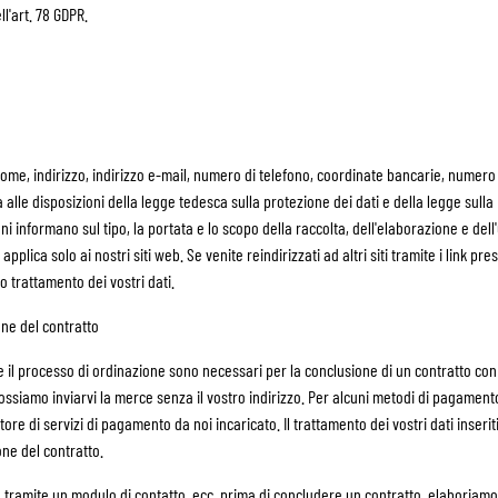
ll'art. 78 GDPR.
OCCHIALI
BORSA SERBATOIO
RICAMBI CASCHI
BORSA POSTERIORI
FODERE CASCHI
OTEZIONI MOTO & ACCESSORI
CASUAL
KIT MONTAGGIO BORSE
UBBOTTI AIRBAG
ACCESSORI
OTETTORI DEL CORPO SUPERIORE
BORSE
o, nome, indirizzo, indirizzo e-mail, numero di telefono, coordinate bancarie, numero
OTETTORI DEL CORPO INFERIORE
CAPPELLINI
 alle disposizioni della legge tedesca sulla protezione dei dati e della legge sulla
OTEZIONI MOTOCROSS & ENDURO
OCCHIALI
 informano sul tipo, la portata e lo scopo della raccolta, dell'elaborazione e dell'u
LET ALTA VISIBILITÀ
CALZATURE
pplica solo ai nostri siti web. Se venite reindirizzati ad altri siti tramite i link pre
TRI ACCESSORI
FELPE
o trattamento dei vostri dati.
GIACCHE
one del contratto
MANICHE LUNGHE
PANTALONI
te il processo di ordinazione sono necessari per la conclusione di un contratto con n
CAMICIE
possiamo inviarvi la merce senza il vostro indirizzo. Per alcuni metodi di pagamen
tore di servizi di pagamento da noi incaricato. Il trattamento dei vostri dati inseri
GONNE & VESTITI
one del contratto.
CALZINI
MAGLIETTE
l, tramite un modulo di contatto, ecc. prima di concludere un contratto, elaboriamo