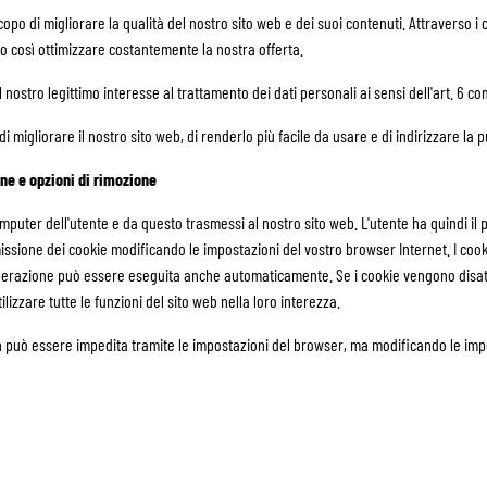
o scopo di migliorare la qualità del nostro sito web e dei suoi contenuti. Attraverso
mo così ottimizzare costantemente la nostra offerta.
 nostro legittimo interesse al trattamento dei dati personali ai sensi dell'art. 6 com
di migliorare il nostro sito web, di renderlo più facile da usare e di indirizzare la 
one e opzioni di rimozione
uter dell'utente e da questo trasmessi al nostro sito web. L'utente ha quindi il pi
smissione dei cookie modificando le impostazioni del vostro browser Internet. I coo
perazione può essere eseguita anche automaticamente. Se i cookie vengono disatti
lizzare tutte le funzioni del sito web nella loro interezza.
 può essere impedita tramite le impostazioni del browser, ma modificando le impos