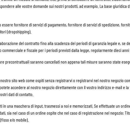
spondere alle vostre domande sui nostri prodotti, ad esempio. La base giuridica di
no essere fornitore di servizi di pagamento, fornitore di servizi di spedizione, forn
tori (dropshipping).
aborazione del contratto fino alla scadenza dei periodi di garanzia legale e, se de
to commerciale e fiscale per i periodi previsti dalla legge, regolarmente dieci anni (
misure precontrattuali saranno cancellati non appena tali misure saranno state eseg
l nostro sito web come ospiti senza registrarvi o registrarvi nel nostro negozio come c
otete accedere al nostro negozio direttamente con il vostro indirizzo e-mail e la 
stri dati di contatto.
iti in una maschera di input, trasmessi a noi e memorizzati. Se effettuate un ordine
ati, sia nel caso di un ordine ospite che nel caso di registrazione nel negozio: Ti
(fisso e/o mobile).