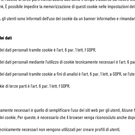
link. È possibile impedire la memorizzazione di questi cookie nelle impostazioni de
gli utenti sono informati dell'uso dei cookie da un banner informativo e rimandan
ei dati
i dati personali tramite cookie è l'art. 6 par. 1 lett. f GDPR.
ei dati personali mediante l'utilizzo di cookie tecnicamente necessari è l'art. 6 par.
i dati personali tramite cookie a fini di analisi è l'art. 6 par. 1 lett. a GDPR, se l'
e di terze parti è l'art. 6 par. 1 lett. f GDPR.
icamente necessari è quello di semplificare l'uso dei siti web per gli utenti. Alcune
dei cookie. Per queste, è necessario che il browser venga riconosciuto anche dop
 tecnicamente necessari non vengono utilizzati per creare profili di utenti.