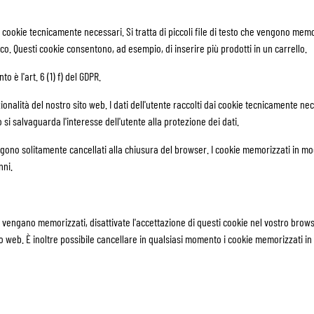
i cookie tecnicamente necessari. Si tratta di piccoli file di testo che vengono mem
co. Questi cookie consentono, ad esempio, di inserire più prodotti in un carrello.
o è l'art. 6 (1) f) del GDPR.
nzionalità del nostro sito web. I dati dell'utente raccolti dai cookie tecnicamente n
 si salvaguarda l'interesse dell'utente alla protezione dei dati.
gono solitamente cancellati alla chiusura del browser. I cookie memorizzati in
nni.
vengano memorizzati, disattivate l'accettazione di questi cookie nel vostro brows
sito web. È inoltre possibile cancellare in qualsiasi momento i cookie memorizzati 