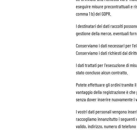
eseguire misure precontrattuali e ri
comma 1 b) del GDPR.
I destinatari dei dati raccolti posso
gestione della merce, eventuali forni
Conserviamo i dati necessari per l'el
Conserviamo i dati richiesti dal dirit
I dati trattati per l'esecuzione di 
stato concluso alcun contratto.
Potete effettuare gli ordini tramite i
vantaggio della registrazione è che p
senza dover inserire nuovamente i vo
I vostri dati personali vengono inser
raccogliamo innanzitutto i seguenti d
valido, indirizzo, numero di telefono 