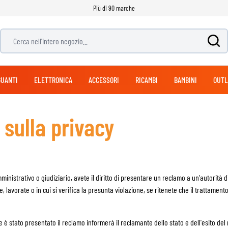
Più di 90 marche
Cerca nell'intero negozio...
GUANTI
ELETTRONICA
ACCESSORI
RICAMBI
BAMBINI
OUTL
 sulla privacy
NTALONI
STIVALI OFF-ROAD
GUANTI ADVENTURE & TURISMO
BORSE & BAULETTI
CASCHI MODULARI
NAVIGATORE
SCARICHI
CASCHI BICICLETTA
CASCHI JET
TUTE PELLE
STIVALI ADVENTURE 
GUANTI STRADA
SUPPORTO CELLULAR
PULIZIA
MANUBRIO E COMANDI
PANTALONI CICLISTA
NTALONI DA CORSA
BAULETTO
TUTE INTERE
PER IL CASCO
NTALONI DA ADVENTURE & TURISMO
VALIGIE LATERALI
TUTE DIVISIBILI
PER GLI INDUMENTI
CASCHI REPLICA
ACCESSORI CASCO MO
ANS
ZAINO MOTO
LAVAGGIO MOTO
FRIZIONE PER MOTO
SEDILI MOTO
ministrativo o giudiziario, avete il diritto di presentare un reclamo a un'autorità di
STIVALI RICAMBI
PROTEZIONE UDITIVA
BORSELLO DA GAMBA
 lavorate o in cui si verifica la presunta violazione, se ritenete che il trattament
VISIERE CASCO MOTO
BORSE LATERALI
PINLOCK
BORSE & RULLI SELLA MOTO
MICIE DI PROTEZIONE
ANTIPIOGGIA
VISIERE PARASOLE
le è stato presentato il reclamo informerà il reclamante dello stato e dell'esito del
BORSE LATERALI