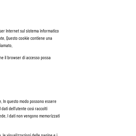
wser Internet sul sistema informatico
nte. Questo cookie contiene una
hiamato.
che il browser di accesso possa
nte. In questo modo possono essere
 dati dell'utente così raccolti
cede. I dati non vengono memorizzati
 le visualizzazioni delle pagine e i