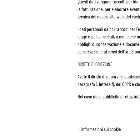
Questi dati vengono raccolti per iden
la fatturazione, per elaborare eventua
tecnica del nostro sito web, del vost
I dati personali da noi raccolti per 
legge e poi cancellati, a meno che non
obblighi di conservazione e document
conservazione ai sensi dell'art. 6 par.
DIRITTO DI OBIEZIONE
Avete il diritto di opporvi in qualsia
paragrafo 1, lettera f), del GDPR e ch
Nel caso della pubblicità diretta, tu
III Informazioni sui cookie