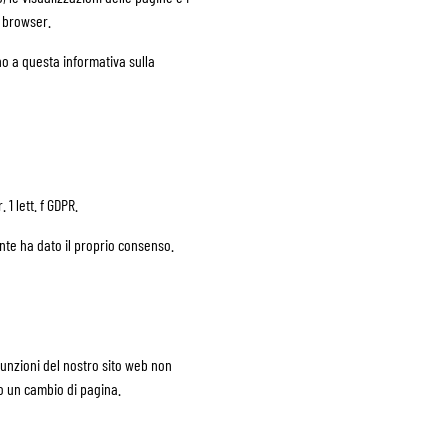
l browser.
o a questa informativa sulla
 1 lett. f GDPR.
utente ha dato il proprio consenso.
 funzioni del nostro sito web non
o un cambio di pagina.