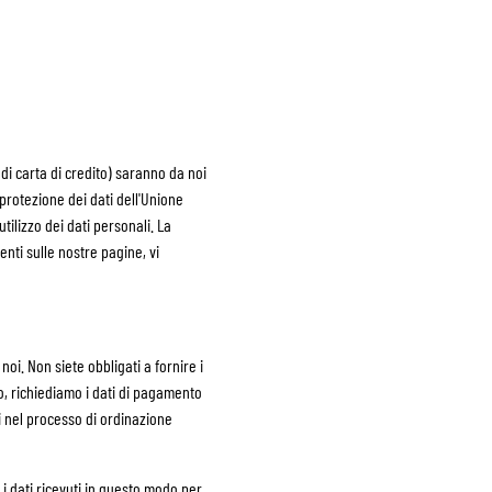
 di carta di credito) saranno da noi
 protezione dei dati dell'Unione
tilizzo dei dati personali. La
senti sulle nostre pagine, vi
oi. Non siete obbligati a fornire i
to, richiediamo i dati di pagamento
ti nel processo di ordinazione
 i dati ricevuti in questo modo per