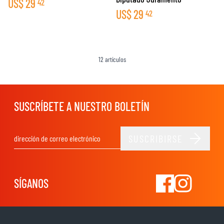
US$
29
42
US$
29
42
12
artículos
SUSCRÍBETE A NUESTRO BOLETÍN
SUSCRIBIRSE
Dirección de email
SÍGANOS