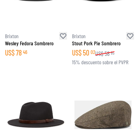
Brixton
Brixton
Wesley Fedora Sombrero
Stout Pork Pie Sombrero
US$
78
US$
50
46
02
US$
58
85
15% descuento sobre el PVPR