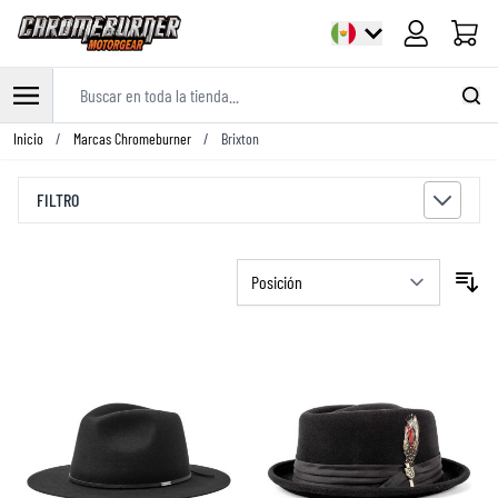
Carrito
Buscar en toda la tienda...
Ir al contenido
Inicio
/
Marcas Chromeburner
/
Brixton
FILTRO