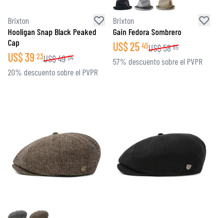
Brixton
Brixton
Hooligan Snap Black Peaked
Gain Fedora Sombrero
Cap
US$
25
45
US$
58
85
US$
39
23
US$
49
04
57% descuento sobre el PVPR
20% descuento sobre el PVPR