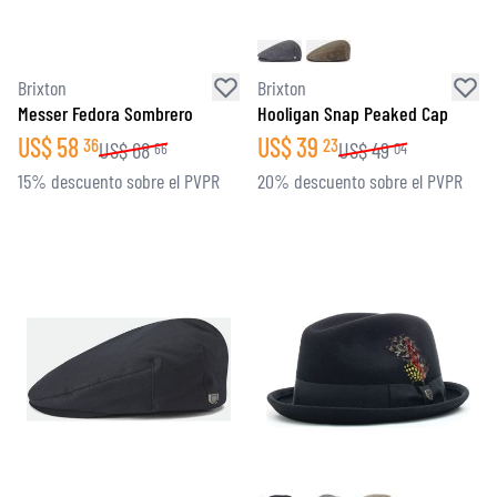
Brixton
Brixton
Messer Fedora Sombrero
Hooligan Snap Peaked Cap
US$
58
US$
39
36
23
US$
68
US$
49
66
04
15% descuento sobre el PVPR
20% descuento sobre el PVPR