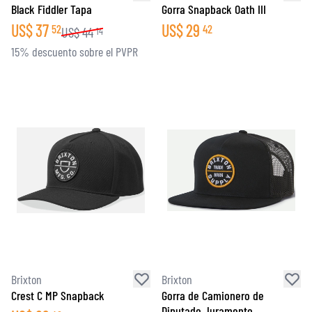
Black Fiddler Tapa
Gorra Snapback Oath III
US$
37
US$
29
52
42
US$
44
14
15% descuento sobre el PVPR
Brixton
Brixton
Crest C MP Snapback
Gorra de Camionero de
Diputado Juramento