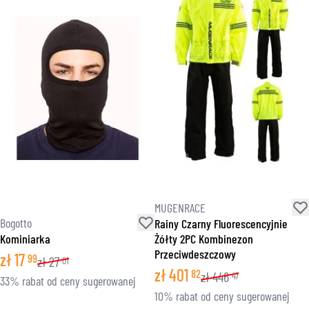
MUGENRACE
Bogotto
Rainy Czarny Fluorescencyjnie
Kominiarka
Żółty 2PC Kombinezon
Przeciwdeszczowy
zł
17
99
zł
27
01
zł
401
82
zł
446
47
33% rabat od ceny sugerowanej
10% rabat od ceny sugerowanej