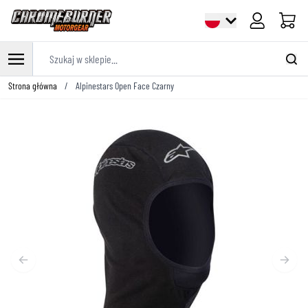
Cart
Szukaj w sklepie...
Przejdź do treści
Strona główna
/
Alpinestars Open Face Czarny