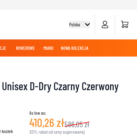
Cart
Polska
CJE
ROWEROWE
MARKI
NOWA KOLEKCJA
 TURYSTYCZNE
FON
KOSZULKI ROWEROWE
KASKI MOTOCROSS I ENDURO
AKUMULATORY
ODZIEŻ MOTOCROSS I ENDURO
BUTY NA CHOPPERA
MERCHANDISE
RĘKAWICE NA CHOPPERA
 Unisex D-Dry Czarny Czerwony
Y
BLUZY CROSS
NY
SPODNIE CROSS
KONSERWACJA MOTOCYKLOWE
WE
ÓW
KASKI PRZYGODOWE
As low as:
410,26 zł
586,05 zł
ZCZOWA
z kostek
SLIDERY
30% rabat od ceny sugerowanej