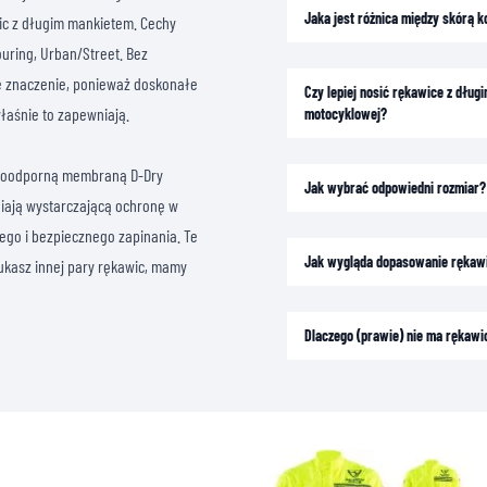
Jaka jest różnica między skórą 
c z długim mankietem. Cechy
ring, Urban/Street. Bez
e znaczenie, ponieważ doskonałe
Czy lepiej nosić rękawice z dłu
łaśnie to zapewniają.
motocyklowej?
wodoodporną membraną D-Dry
Jak wybrać odpowiedni rozmiar?
iają wystarczającą ochronę w
ego i bezpiecznego zapinania. Te
Jak wygląda dopasowanie rękaw
ukasz innej pary rękawic, mamy
Dlaczego (prawie) nie ma rękawi