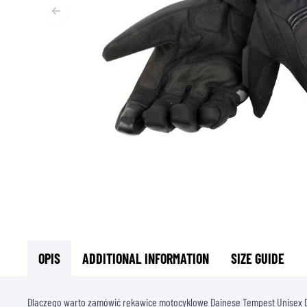
T
ODZIEŻ TERMOAKTYWNA
T
TERMICZNA BIELIZNA
S
TERMICZNE WARSTWY POŚREDNIE
KOMINIARKI I KOŁNIERZE
SKARPETY
KAMIZELKI CHŁODZĄCE
OPIS
ADDITIONAL INFORMATION
SIZE GUIDE
Dlaczego warto zamówić rękawice motocyklowe Dainese Tempest Unisex D