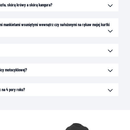
kozła, skórą krówy a skórą kangura?
gimi mankietami wsuniętymi wewnątrz czy nałożonymi na rękaw mojej kurtki
icy motocyklowej?
c na 4 pory roku?