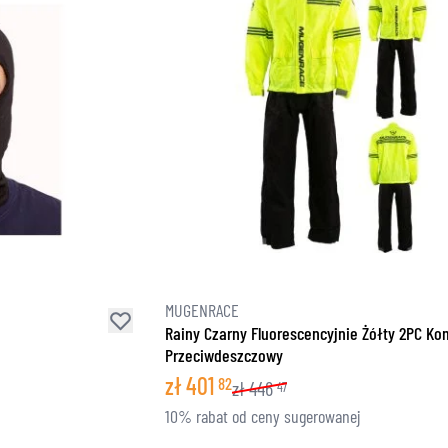
MUGENRACE
Rainy Czarny Fluorescencyjnie Żółty 2PC K
Przeciwdeszczowy
zł
401
82
zł
446
47
10% rabat od ceny sugerowanej