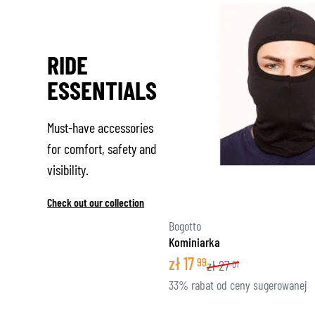
RIDE
ESSENTIALS
Must-have accessories
for comfort, safety and
visibility.
Check out our collection
Bogotto
Kominiarka
zł
17
99
zł
27
01
33% rabat od ceny sugerowanej