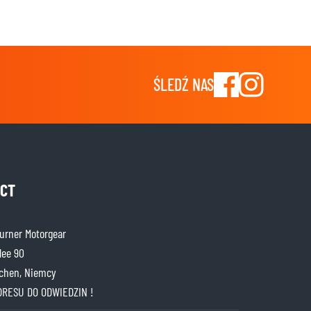
ŚLEDŹ NAS
CT
rner Motorgear
lee 90
chen, Niemcy
DRESU DO ODWIEDZIN !