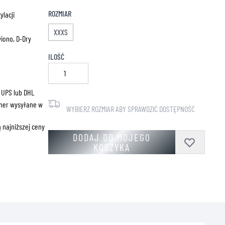
ZNE
ROZMIAR
ylacji
XXXS
iono, D-Dry
ILOŚĆ
 UPS lub DHL
ner wysyłane w
WYBIERZ ROZMIAR ABY SPRAWDZIĆ DOSTĘPNOŚĆ
 najniższej ceny
DODAJ DO MOJEGO
KOSZYKA