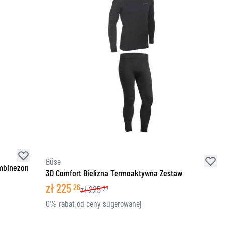
Büse
ombinezon
3D Comfort Bielizna Termoaktywna Zestaw
zł
225
26
zł
225
27
0% rabat od ceny sugerowanej