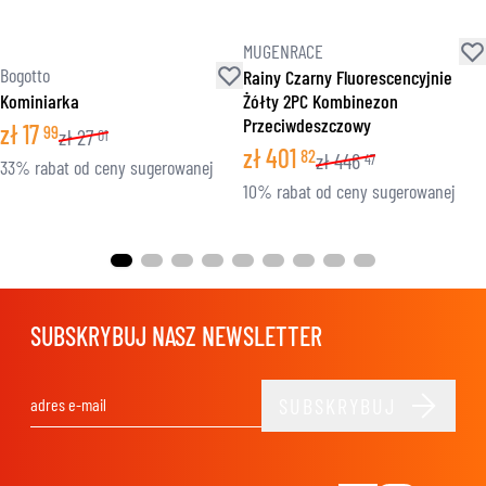
MUGENRACE
Bogotto
Rainy Czarny Fluorescencyjnie
Kominiarka
Żółty 2PC Kombinezon
Przeciwdeszczowy
zł
17
99
zł
27
01
zł
401
82
zł
446
47
33% rabat od ceny sugerowanej
10% rabat od ceny sugerowanej
SUBSKRYBUJ NASZ NEWSLETTER
SUBSKRYBUJ
Adres e-mail