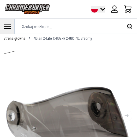
Cart
Szukaj w sklepie...
Przejdź do treści
Strona główna
/
Nolan X-Lite X-802RR X-803 Mt. Srebrny