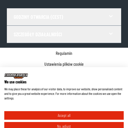
GODZINY OTWARCIA (CEST)
SZCZEGÓŁY DZIAŁALNOŚCI
Regulamin
Ustawienia plików cookie
Polityka prywatności
We use cookies
Dane firmy
We may place these for analysis of our visitor data, to improve our website, show personalised content
and to give you a great website experience. For more information about the cookies we use open the
©
2026
ChromeBurner - Wszelkie prawa zastrzeżone.
settings.
Accept all
No, adjust