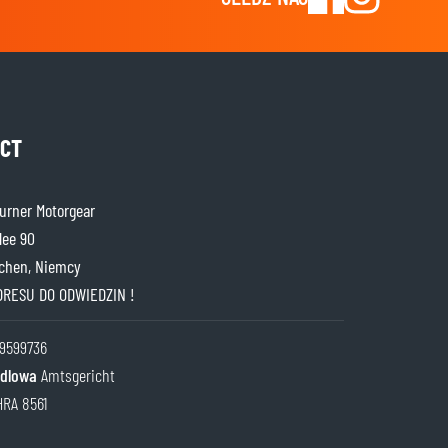
CT
rner Motorgear
lee 90
chen, Niemcy
DRESU DO ODWIEDZIN !
9599736
ndlowa
Amtsgericht
HRA 8561