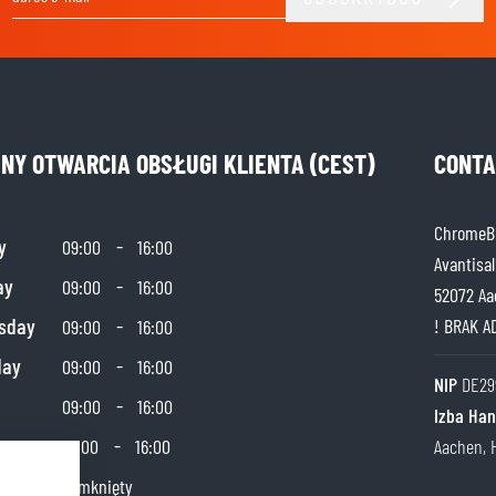
Adres e-mail
INY OTWARCIA OBSŁUGI KLIENTA (CEST)
CONTA
ChromeBu
y
-
09:00
16:00
Avantisal
ay
-
09:00
16:00
52072 Aa
sday
-
! BRAK A
09:00
16:00
day
-
09:00
16:00
NIP
DE29
-
09:00
16:00
Izba Ha
day
-
10:00
16:00
Aachen, 
y
Zamknięty