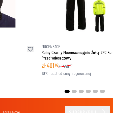
MUGENRACE
Rainy Czarny Fluorescencyjnie Żółty 2PC K
Przeciwdeszczowy
zł
401
82
zł
446
47
10% rabat od ceny sugerowanej
SUBSKRYBUJ