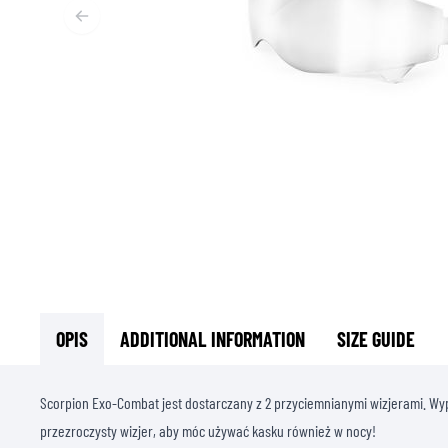
T
ODZIEŻ TERMOAKTYWNA
T
TERMICZNA BIELIZNA
S
TERMICZNE WARSTWY POŚREDNIE
KOMINIARKI I KOŁNIERZE
SKARPETY
KAMIZELKI CHŁODZĄCE
OPIS
ADDITIONAL INFORMATION
SIZE GUIDE
Scorpion Exo-Combat jest dostarczany z 2 przyciemnianymi wizjerami. W
przezroczysty wizjer, aby móc używać kasku również w nocy!