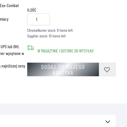
ZNE
 Exo-Combat
ILOŚĆ
zmiary
ChromeBurner stock: 8 items left
Supplier stock: 10 items left
 UPS lub DHL
W MAGAZYNIE I GOTOWE DO WYSYŁKI!
ner wysyłane w
 najniższej ceny
DODAJ DO MOJEGO
KOSZYKA