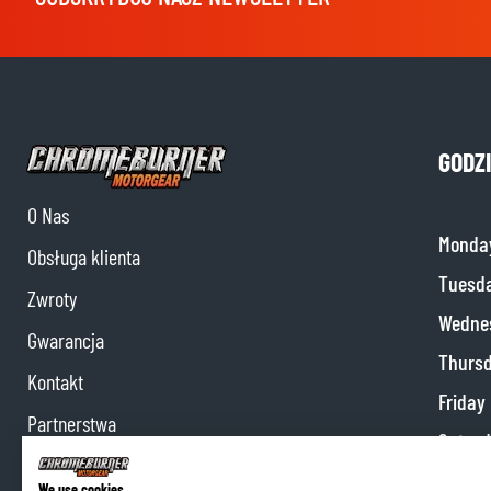
GODZ
O Nas
Monda
Obsługa klienta
Tuesd
Zwroty
Wedne
Gwarancja
Thurs
Kontakt
Friday
Partnerstwa
Satur
Program partnerski
Sunda
We use cookies