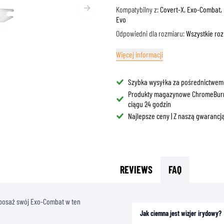
BLENDY PRZECIWSŁONEC
Kompatybilny z:
Covert-X, Exo-Combat,
ORBY NA BAK
Evo
GOGLE
OCHRANIACZE I AKCESORIA
ODZIEŻ CODZIENNA
ORBY NA SIEDZENIE
Odpowiedni dla rozmiaru:
Wszystkie ro
CZĘŚCI DO KASKÓW
AIRBAGS
AKCESORIA
TELAŻE I MOCOWANIA
WYŚCIÓŁKI I POLICZKI
OCHRANIACZE GÓRNEJ CZĘŚCI CIAŁA
MNÓSTWO
Więcej informacji
OCHRANIACZE DOLNEJ CZĘŚCI CIAŁA
CZAPKI
ZABEZPIECZENIA DO MOTOCROSS I ENDURO
Szybka wysyłka za pośrednictwem
OKULARY
Produkty magazynowe ChromeBur
KAMIZELKI ODBLASKOWE
OBUWIE
ciągu 24 godzin
INNE AKCESORIA
BLUZY
Najlepsze ceny | Z naszą gwarancją
KURTKI
DŁUGIE RĘKAWY
SPODNIE & SZORTY
KOSZULE
REVIEWS
FAQ
SPÓDNICE & SUKIENKI
SKARPETY
yposaż swój Exo-Combat w ten
T-SHIRTY
Jak ciemna jest wizjer irydowy?