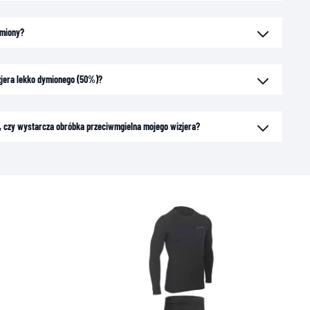
ymiony?
zjera lekko dymionego (50%)?
ck, czy wystarcza obróbka przeciwmgielna mojego wizjera?