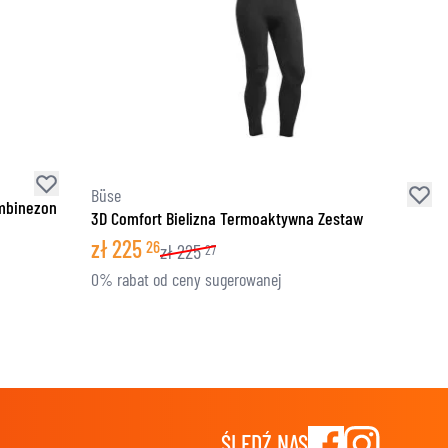
Büse
ombinezon
3D Comfort Bielizna Termoaktywna Zestaw
zł
225
26
zł
225
27
0% rabat od ceny sugerowanej
ŚLEDŹ NAS