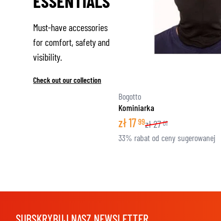
ESSENTIALS
Must-have accessories
for comfort, safety and
visibility.
Check out our collection
Bogotto
Kominiarka
zł
17
99
zł
27
01
33% rabat od ceny sugerowanej
SUBSKRYBUJ NASZ NEWSLETTER