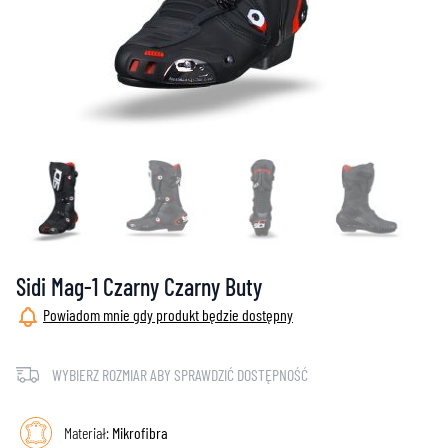
Sidi Mag-1 Czarny Czarny Buty
Powiadom mnie gdy produkt będzie dostępny
WYBIERZ ROZMIAR ABY SPRAWDZIĆ DOSTĘPNOŚĆ
Materiał:
Mikrofibra