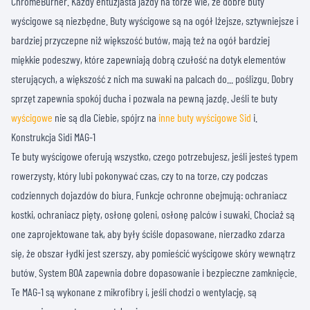
ChromeBurner. Każdy entuzjasta jazdy na torze wie, że dobre buty
wyścigowe są niezbędne. Buty wyścigowe są na ogół lżejsze, sztywniejsze i
bardziej przyczepne niż większość butów, mają też na ogół bardziej
miękkie podeszwy, które zapewniają dobrą czułość na dotyk elementów
sterujących, a większość z nich ma suwaki na palcach do... poślizgu. Dobry
sprzęt zapewnia spokój ducha i pozwala na pewną jazdę. Jeśli te buty
wyścigowe
nie są dla Ciebie, spójrz na
inne buty wyścigowe Sid
i.
Konstrukcja Sidi MAG-1
Te buty wyścigowe oferują wszystko, czego potrzebujesz, jeśli jesteś typem
rowerzysty, który lubi pokonywać czas, czy to na torze, czy podczas
codziennych dojazdów do biura. Funkcje ochronne obejmują: ochraniacz
kostki, ochraniacz pięty, osłonę goleni, osłonę palców i suwaki. Chociaż są
one zaprojektowane tak, aby były ściśle dopasowane, nierzadko zdarza
się, że obszar łydki jest szerszy, aby pomieścić wyścigowe skóry wewnątrz
butów. System BOA zapewnia dobre dopasowanie i bezpieczne zamknięcie.
Te MAG-1 są wykonane z mikrofibry i, jeśli chodzi o wentylację, są