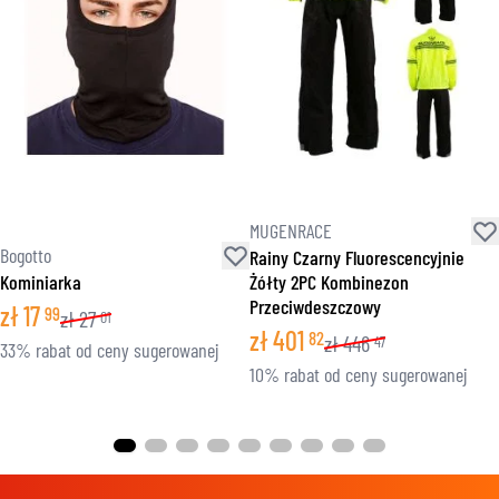
MUGENRACE
Bogotto
Rainy Czarny Fluorescencyjnie
Kominiarka
Żółty 2PC Kombinezon
Przeciwdeszczowy
zł
17
99
zł
27
01
zł
401
82
zł
446
47
33% rabat od ceny sugerowanej
10% rabat od ceny sugerowanej