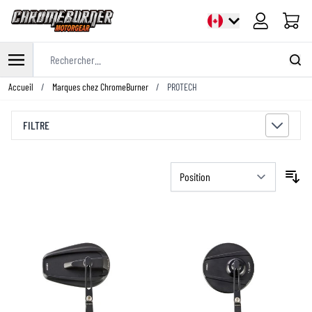
Panier
Rechercher...
Allez au contenu
Accueil
/
Marques chez ChromeBurner
/
PROTECH
FILTRE