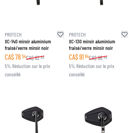
PROTECH
PROTECH
XC-140 miroir aluminium
XC-130 miroir aluminium
fraisé/verre miroir noir
fraisé/verre miroir noir
CA$
78
CA$
91
54
64
CA$
82
CA$
96
68
46
5% Réduction sur le prix
5% Réduction sur le prix
conseillé
conseillé