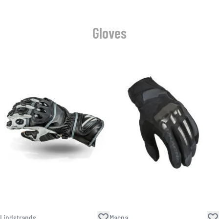
Gloves
Lindstrands
Macna