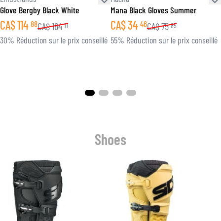
Glove Bergby Black White
Mana Black Gloves Summer
CA$
114
CA$
34
88
46
CA$
164
CA$
75
11
85
30% Réduction sur le prix conseillé
55% Réduction sur le prix conseillé
Shoes