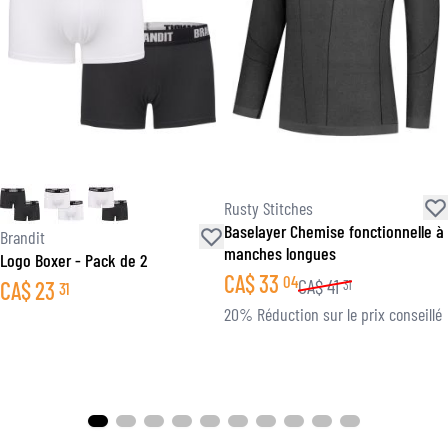
Rusty Stitches
Baselayer Chemise fonctionnelle à
Brandit
manches longues
Logo Boxer - Pack de 2
CA$
33
04
CA$
41
CA$
23
31
31
20% Réduction sur le prix conseillé