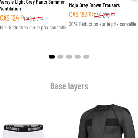
Versyle Light Grey Pants Summer
Mojo Grey Brown Trousers
Ventilation
CA$
193
06
CA$
275
80
CA$
124
10
CA$
317
12
30% Réduction sur le prix conseillé
61% Réduction sur le prix conseillé
Base layers