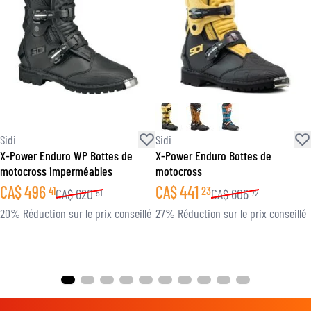
Sidi
Sidi
X-Power Enduro WP Bottes de
X-Power Enduro Bottes de
motocross imperméables
motocross
CA$
496
CA$
441
41
23
CA$
620
CA$
606
51
72
20% Réduction sur le prix conseillé
27% Réduction sur le prix conseillé