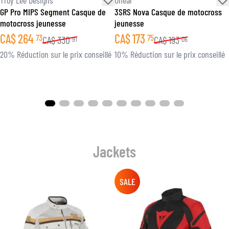
GP Pro MIPS Segment Casque de
3SRS Nova Casque de motocross
motocross jeunesse
jeunesse
CA$
264
CA$
173
73
75
CA$
330
CA$
193
91
06
20% Réduction sur le prix conseillé
10% Réduction sur le prix conseillé
Jackets
SALE