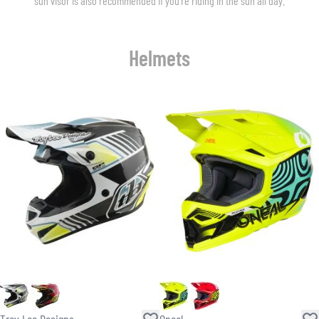
sun visor is also recommended if you’re riding in the sun all day.
Helmets
Troy Lee Designs
Oneal