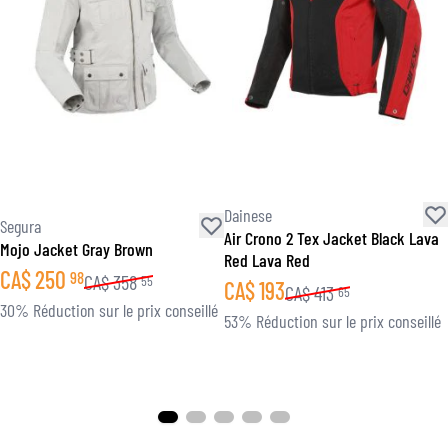
Dainese
Segura
Air Crono 2 Tex Jacket Black Lava
Mojo Jacket Gray Brown
Red Lava Red
CA$
250
98
CA$
358
55
CA$
193
CA$
413
65
30% Réduction sur le prix conseillé
53% Réduction sur le prix conseillé