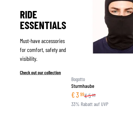
RIDE
ESSENTIALS
Must-have accessories
for comfort, safety and
visibility.
Check out our collection
Bogotto
Sturmhaube
€
3
99
€
5
99
33% Rabatt auf UVP