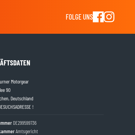
FOLGE UNS
ÄFTSDATEN
rner Motorgear
lee 90
chen, Deutschland
BESUCHSADRESSE !
nummer
DE299599736
kammer
Amtsgericht