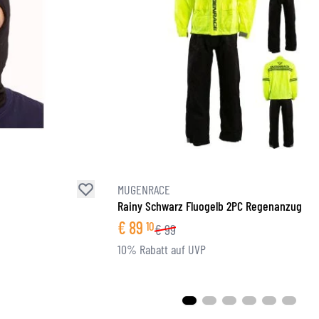
MUGENRACE
Rainy Schwarz Fluogelb 2PC Regenanzug
€
89
10
€
99
10% Rabatt auf UVP