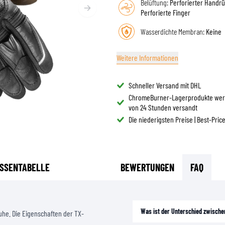
Belüftung:
Perforierter Handr
BRILLE
Perforierte Finger
TANKTASCHEN
HELM ERSATZTEILE
PROTEKTOREN
FASHION
HECKTASCHEN
Wasserdichte Membran:
Keine
HELMFUTTER
AIRBAGS
ZUBEHÖR
HALTEPLATTEN UND MONTAGE
OBERKÖRPERSCHUTZ
TASCHEN
Weitere Informationen
UNTERKÖRPERSCHUTZ
CAPS
MOTOCROSS PROTEKTOREN
BRILLEN
Schneller Versand mit DHL
HI-VIS WESTEN
SCHUHWAREN
ChromeBurner-Lagerprodukte wer
von 24 Stunden versandt
SONSTIGE PROTEKTOREN
HOODIES
Die niederigsten Preise | Best-Pric
JACKEN
LANGARMSHIRTS
HOSEN & SHORTS
SSENTABELLE
BEWERTUNGEN
FAQ
HEMDEN
RÖCKE & KLEIDER
SOCKEN
SHIRTS
Was ist der Unterschied zwische
uhe. Die Eigenschaften der TX-