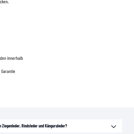
ücken,
den innerhalb
e Garantie
n Ziegenleder, Rindsleder und Känguruleder?