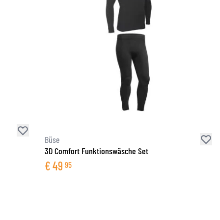
Büse
3D Comfort Funktionswäsche Set
€
49
95