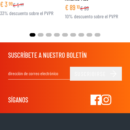
€
3
99
€
5
99
€
89
10
€
99
33% descuento sobre el PVPR
10% descuento sobre el PVPR
SUSCRÍBETE A NUESTRO BOLETÍN
SUSCRIBIRSE
Dirección de email
SÍGANOS