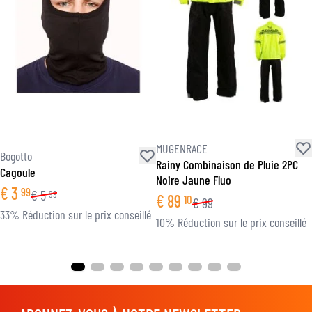
MUGENRACE
Bogotto
Rainy Combinaison de Pluie 2PC
Cagoule
Noire Jaune Fluo
€
3
99
€
5
99
€
89
10
€
99
33% Réduction sur le prix conseillé
10% Réduction sur le prix conseillé