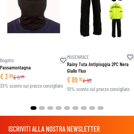
MUGENRACE
Bogotto
Rainy Tuta Antipioggia 2PC Nera
Passamontagna
Giallo Fluo
€
3
99
€
5
99
€
89
10
€
99
33% sconto sul prezzo consigliato
10% sconto sul prezzo consigliato
ISCRIVITI ALLA NOSTRA NEWSLETTER