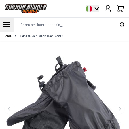
Cart
Cerca nell'intero negozio...
Salta al contenuto
Home
/
Dainese Rain Black Over Gloves