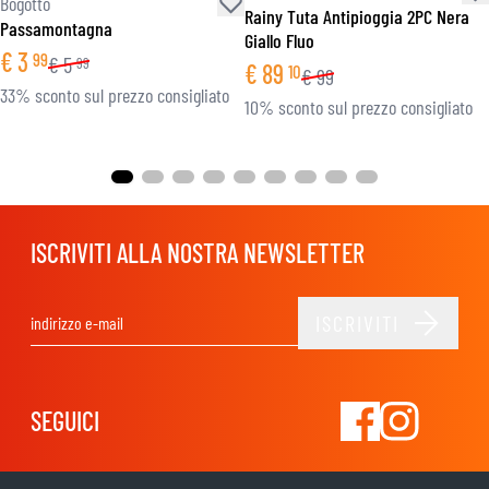
Bogotto
Rainy Tuta Antipioggia 2PC Nera
Passamontagna
Giallo Fluo
€
3
99
€
5
99
€
89
10
€
99
33% sconto sul prezzo consigliato
10% sconto sul prezzo consigliato
ISCRIVITI ALLA NOSTRA NEWSLETTER
ISCRIVITI
Indirizzo email
SEGUICI