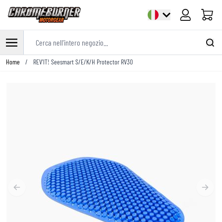
Cart
Cerca nell'intero negozio...
Salta al contenuto
Home
/
REV'IT! Seesmart S/E/K/H Protector RV30