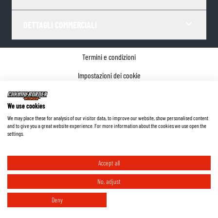
DETTAGLI COMMERCIALI
Termini e condizioni
Impostazioni dei cookie
Informativa sulla privacy
We use cookies
Dettagli dell'azienda
We may place these for analysis of our visitor data, to improve our website, show personalised content
and to give you a great website experience. For more information about the cookies we use open the
©
2026
ChromeBurner - Tutti i diritti riservati.
settings.
Accept all
No, adjust
Deny