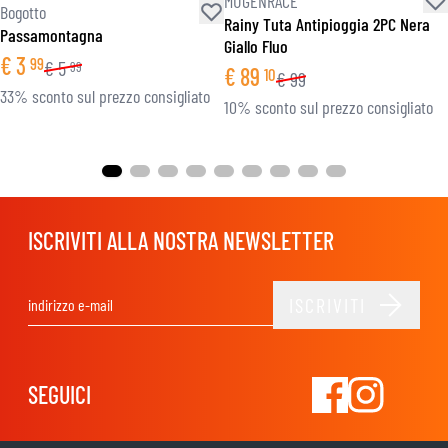
MUGENRACE
Bogotto
Rainy Tuta Antipioggia 2PC Nera
Passamontagna
Giallo Fluo
€
3
99
€
5
99
€
89
10
€
99
33% sconto sul prezzo consigliato
10% sconto sul prezzo consigliato
ISCRIVITI ALLA NOSTRA NEWSLETTER
ISCRIVITI
Indirizzo email
SEGUICI