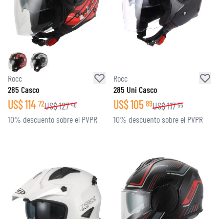
Rocc
Rocc
285 Casco
285 Uni Casco
US$
114
US$
105
72
89
US$
127
US$
117
46
65
10% descuento sobre el PVPR
10% descuento sobre el PVPR