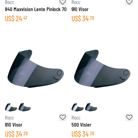
Rocc
Rocc
840 Maxvision Lente Pinlock 70
910 Visor
US$
24
US$
34
47
28
Rocc
Rocc
810 Visor
500 Visier
US$
34
US$
34
28
28