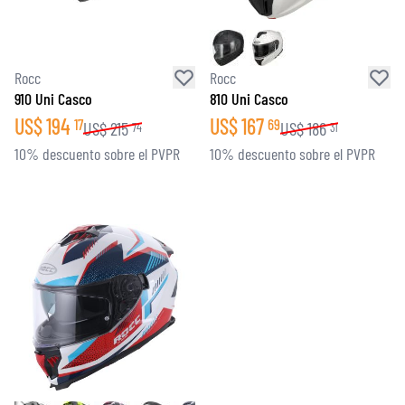
Rocc
Rocc
910 Uni Casco
810 Uni Casco
US$
194
US$
167
17
69
US$
215
US$
186
74
31
10% descuento sobre el PVPR
10% descuento sobre el PVPR