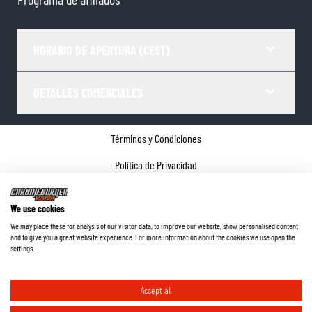
HORARIO DE APERTURA (CEST)
DETALLES COMERCIALES
Términos y Condiciones
Política de Privacidad
Gestor de Cookies
We use cookies
Datos de la empresa
We may place these for analysis of our visitor data, to improve our website, show personalised content
and to give you a great website experience. For more information about the cookies we use open the
©
2026
ChromeBurner - Todos los derechos reservados.
settings.
Accept all