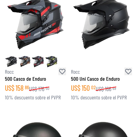
Rocc
Rocc
500 Casco de Enduro
500 Uni Casco de Enduro
US$
158
US$
150
86
02
US$
176
US$
166
50
69
10% descuento sobre el PVPR
10% descuento sobre el PVPR