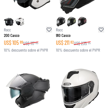
Rocc
Rocc
200 Casco
910 Casco
US$
105
US$
211
89
82
US$
117
US$
235
65
35
10% descuento sobre el PVPR
10% descuento sobre el PVPR