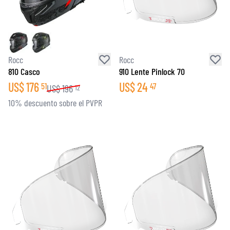
Rocc
Rocc
810 Casco
910 Lente Pinlock 70
US$
176
US$
24
51
47
US$
196
12
10% descuento sobre el PVPR