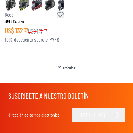
Rocc
390 Casco
US$
132
37
US$
147
07
10% descuento sobre el PVPR
23
artículos
SUSCRÍBETE A NUESTRO BOLETÍN
SUSCRIBIRSE
Dirección de email