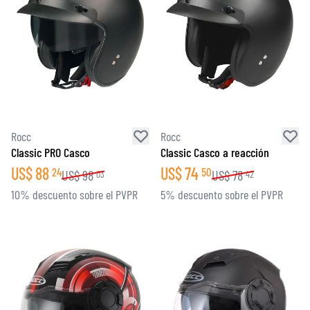
Rocc
Rocc
Classic PRO Casco
Classic Casco a reacción
US$
88
US$
74
24
50
US$
98
US$
78
03
42
10% descuento sobre el PVPR
5% descuento sobre el PVPR