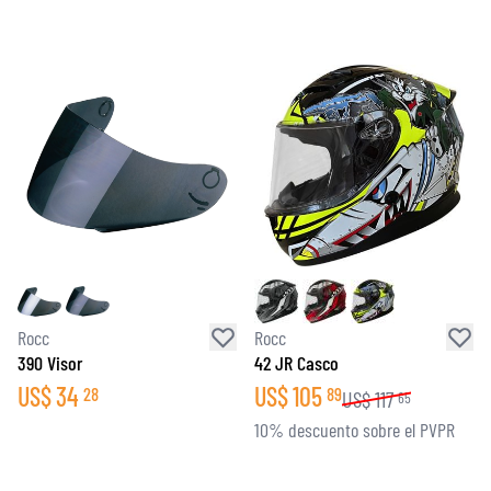
Rocc
Rocc
390 Visor
42 JR Casco
US$
34
US$
105
28
89
US$
117
65
10% descuento sobre el PVPR