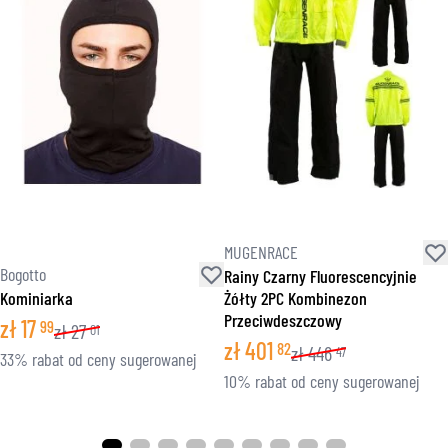
MUGENRACE
Bogotto
Rainy Czarny Fluorescencyjnie
Kominiarka
Żółty 2PC Kombinezon
Przeciwdeszczowy
zł
17
99
zł
27
01
zł
401
82
zł
446
47
33% rabat od ceny sugerowanej
10% rabat od ceny sugerowanej