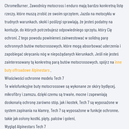
ChromeBurner. Zawodnicy motocross i enduro mają bardzo konkretną listę
rzeczy, które muszą zrobić ze swoim sprzętem. Jazda na motocyklu w
trudnych warunkach, skoki i poślizgi sprawiają, że jesteś podatny na
kontuzje, do których potrzebujesz odpowiedniego sprzętu, który Cię
ochroni. Z tego powodu powinieneś zainwestować w solidną parę
ochronnych butów motocrossowych, które mogą absorbować uderzenia i
zapobiegać skręcaniu nóg w niepożądanych kierunkach. Jeśli nie jesteś
zainteresowany tą konkretną parą butów motocrossowych, spójrz na
inne
buty offroadowe Alpinestars
.
Właściwości ochronne modelu Tech 7
Te wielofunkcyjne buty motocrossowe są wykonane ze skóry bydlęcej,
mikrofibry i zamszu, dzięki czemu są trwałe, mocne i zapewniają
doskonałą ochronę zarówno stóp, jak i kostek. Tech 7 są wyposażone w
system zapinania na klamrę. Tech 7 są wyposażone w funkcje ochronne,
takie jak osłony kostki, pięty, palców i goleni.
Wygląd Alpinestars Tech 7