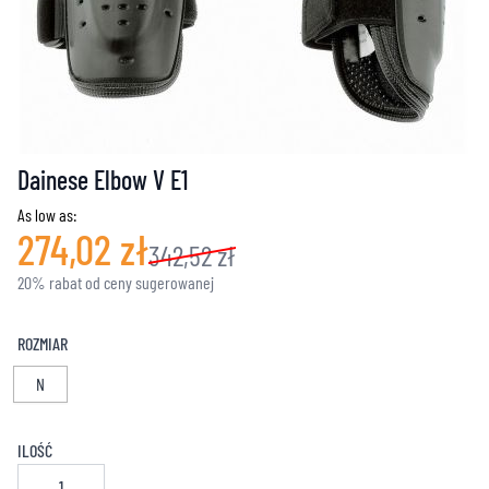
Dainese Elbow V E1
As low as:
274,02 zł
342,52 zł
20% rabat od ceny sugerowanej
ROZMIAR
N
ILOŚĆ