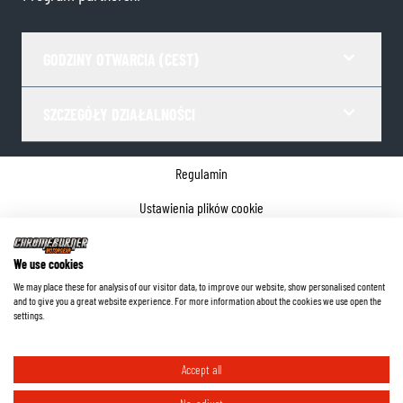
GODZINY OTWARCIA (CEST)
SZCZEGÓŁY DZIAŁALNOŚCI
Regulamin
Ustawienia plików cookie
Polityka prywatności
We use cookies
Dane firmy
We may place these for analysis of our visitor data, to improve our website, show personalised content
and to give you a great website experience. For more information about the cookies we use open the
©
2026
ChromeBurner - Wszelkie prawa zastrzeżone.
settings.
Accept all