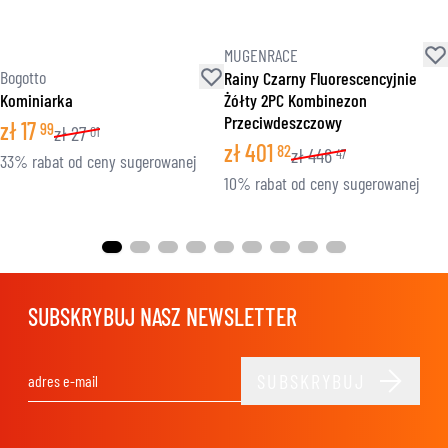
MUGENRACE
Bogotto
Rainy Czarny Fluorescencyjnie
Kominiarka
Żółty 2PC Kombinezon
Przeciwdeszczowy
zł
17
99
zł
27
01
zł
401
82
zł
446
47
33% rabat od ceny sugerowanej
10% rabat od ceny sugerowanej
SUBSKRYBUJ NASZ NEWSLETTER
SUBSKRYBUJ
Adres e-mail