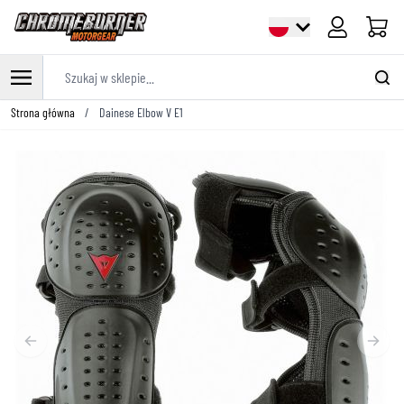
Cart
Szukaj w sklepie...
Przejdź do treści
Strona główna
/
Dainese Elbow V E1