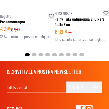
MUGENRACE
Bogotto
Rainy Tuta Antipioggia 2PC Nera
Passamontagna
Giallo Fluo
€
3
99
€
5
99
€
89
10
€
99
33% sconto sul prezzo consigliato
10% sconto sul prezzo consigliato
ISCRIVITI ALLA NOSTRA NEWSLETTER
ISCRIVITI
Indirizzo email