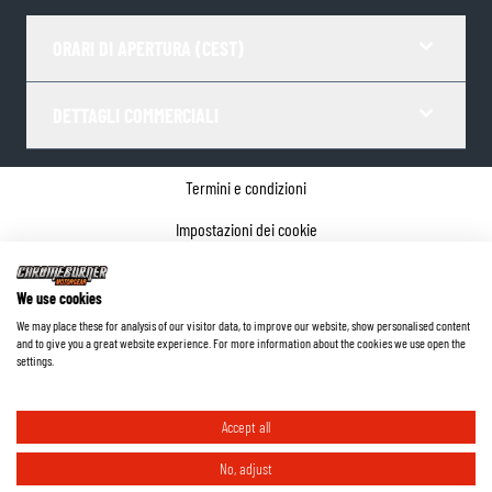
ORARI DI APERTURA (CEST)
DETTAGLI COMMERCIALI
Termini e condizioni
Impostazioni dei cookie
Informativa sulla privacy
We use cookies
Dettagli dell'azienda
We may place these for analysis of our visitor data, to improve our website, show personalised content
and to give you a great website experience. For more information about the cookies we use open the
©
2026
ChromeBurner - Tutti i diritti riservati.
settings.
Accept all
No, adjust