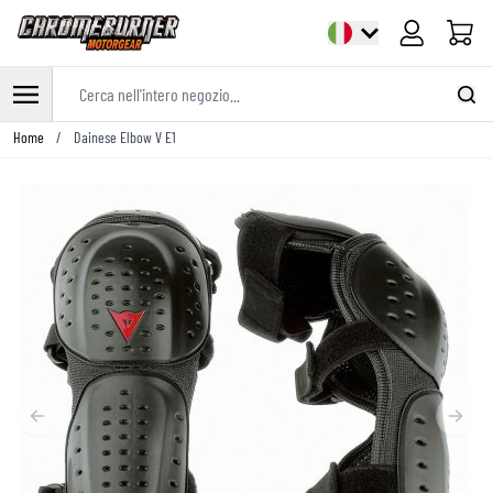
Cart
Cerca nell'intero negozio...
Salta al contenuto
Home
/
Dainese Elbow V E1