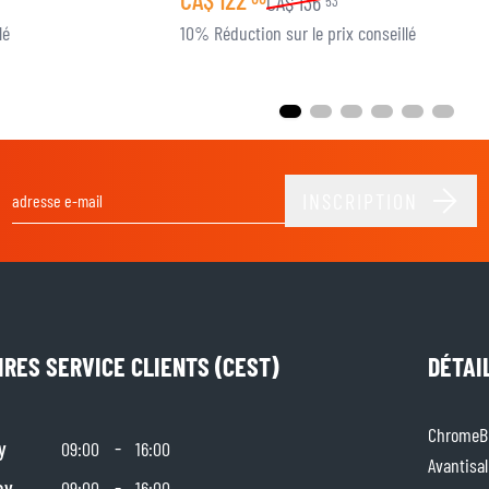
CA$
136
53
lé
10% Réduction sur le prix conseillé
INSCRIPTION
Adresse email
IRES SERVICE CLIENTS (CEST)
DÉTAI
ChromeBu
y
-
09:00
16:00
Avantisal
ay
-
09:00
16:00