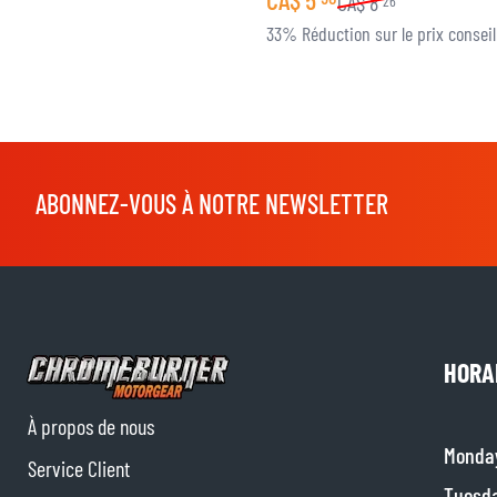
CA$
8
26
33% Réduction sur le prix conseil
ABONNEZ-VOUS À NOTRE NEWSLETTER
HORA
À propos de nous
Monda
Service Client
Tuesd