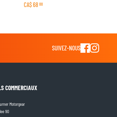
CA$
68
88
SUIVEZ-NOUS
LS COMMERCIAUX
rner Motorgear
lee 90