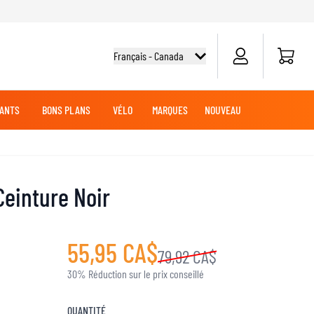
Panier
Français - Canada
ANTS
BONS PLANS
VÉLO
MARQUES
NOUVEAU
G
DES
TOUT-TERRAIN
CHEMISES CYCLISME
CROISIÈRE
CROISIÈRE
BATTERIES MOTO
VÊTEMENTS MX
MARCHANDISE
Ceinture Noir
JERSEYS MX
PANTALONS MX
AVENTURE
55,95 CA$
LUBRIFIANTS MOTO
79,92 CA$
30% Réduction sur le prix conseillé
SLIDERS GENOUX ET COUDES
QUANTITÉ