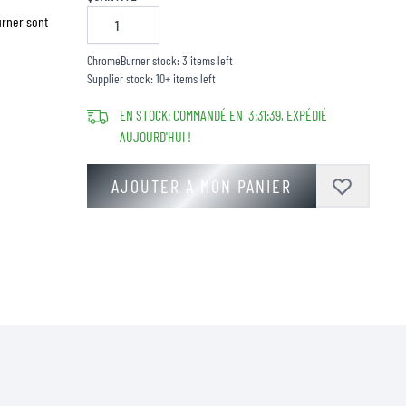
urner sont
ChromeBurner stock: 3 items left
Supplier stock: 10+ items left
EN STOCK: COMMANDÉ EN
3
:
31
:
38
, EXPÉDIÉ
AUJOURD'HUI !
AJOUTER A MON PANIER