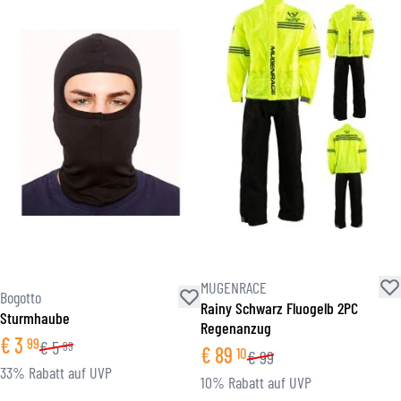
MUGENRACE
Bogotto
Rainy Schwarz Fluogelb 2PC
Sturmhaube
Regenanzug
€
3
99
€
5
99
€
89
10
€
99
33% Rabatt auf UVP
10% Rabatt auf UVP