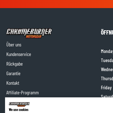
ÖFFN
Über uns
Monda
Kundenservice
Tuesd
Rückgabe
Wedne
Garantie
Thurs
Kontakt
Friday
Affiliate-Programm
Satur
Impressum
Sunda
We use cookies