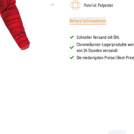
BRILLE
Material:
Polyester
TANKTASCHEN
HELM ERSATZTEILE
PROTEKTOREN
FASHION
HECKTASCHEN
HELMFUTTER
Weitere Informationen
AIRBAGS
ZUBEHÖR
HALTEPLATTEN UND MONTAGE
OBERKÖRPERSCHUTZ
TASCHEN
Schneller Versand mit DHL
UNTERKÖRPERSCHUTZ
CAPS
ChromeBurner-Lagerprodukte wer
MOTOCROSS PROTEKTOREN
BRILLEN
von 24 Stunden versandt
HI-VIS WESTEN
Die niederigsten Preise | Best-Pric
SCHUHWAREN
SONSTIGE PROTEKTOREN
HOODIES
JACKEN
LANGARMSHIRTS
HOSEN & SHORTS
HEMDEN
RÖCKE & KLEIDER
SOCKEN
SHIRTS