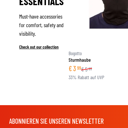
ESSENTIALS
Must-have accessories
for comfort, safety and
visibility.
Check out our collection
Bogotto
Sturmhaube
€
3
99
€
5
99
33% Rabatt auf UVP
ABONNIEREN SIE UNSEREN NEWSLETTER