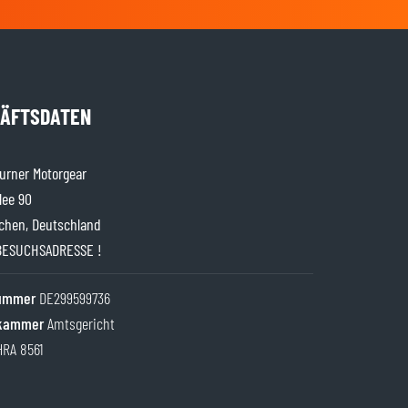
ÄFTSDATEN
rner Motorgear
lee 90
chen, Deutschland
BESUCHSADRESSE !
nummer
DE299599736
kammer
Amtsgericht
HRA 8561