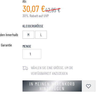
Ab:
30,07 €
42,95 €
30% Rabatt auf UVP
KLEIDERGRÖSSE
den innerhalb
M
L
e Garantie
MENGE
WÄHLEN SIE EINE GRÖSSE, UM DIE V
ERFÜGBARKEIT ANZUZEIGEN
IN MEINEN WARENKORB
HINZUFÜGEN