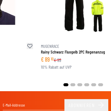
MUGENRACE
Rainy Schwarz Fluogelb 2PC Regenanzug
€
89
10
€
99
10% Rabatt auf UVP
ABONNIEREN
E-Mail-Adresse