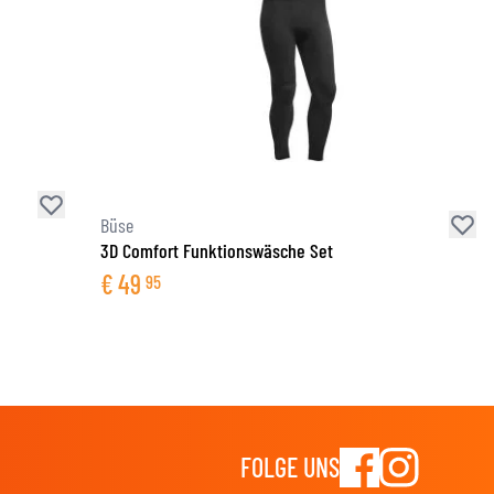
Büse
3D Comfort Funktionswäsche Set
€
49
95
FOLGE UNS