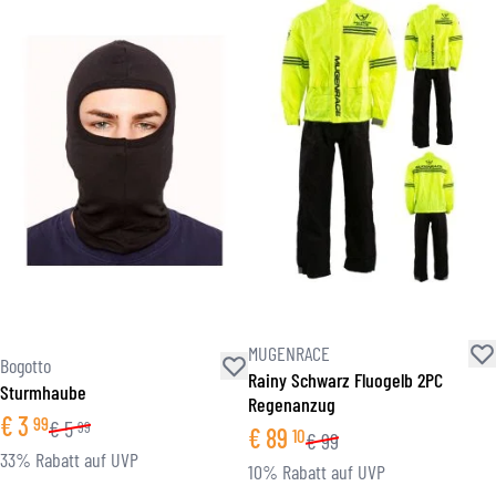
MUGENRACE
Bogotto
Rainy Schwarz Fluogelb 2PC
Sturmhaube
Regenanzug
€
3
99
€
5
99
€
89
10
€
99
33% Rabatt auf UVP
10% Rabatt auf UVP