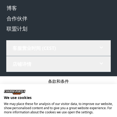
博客
合作伙伴
联盟计划
客服营业时间 (CEST)
店铺详情
条款和条件
隐私政策
We use cookies
公司详情
We may place these for analysis of our visitor data, to improve our website,
show personalised content and to give you a great website experience. For
©
2026
ChromeBurner - 版权所有.
more information about the cookies we use open the settings.