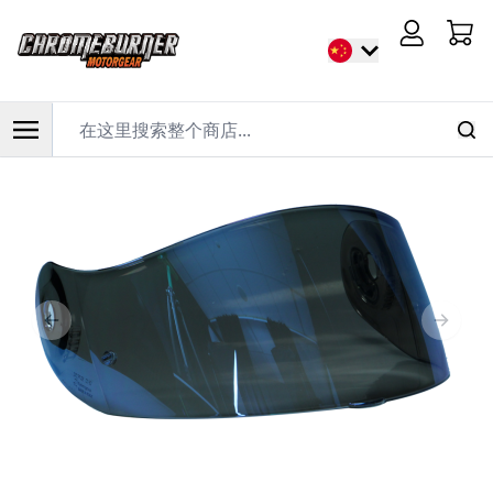
首页
/
Nolan X-Lite X-802RR X-803 镜片 哑光蓝
Cart
在这里搜索整个商店...
跳到内容