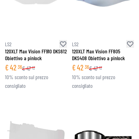
LS2
LS2
120XLT Max Vision FF910 DKS612
120XLT Max Vision FF805
Obiettivo a pinlock
DKS408 Obiettivo a pinlock
€
42
€
42
36
36
€
47
€
47
12
12
10% sconto sul prezzo
10% sconto sul prezzo
consigliato
consigliato