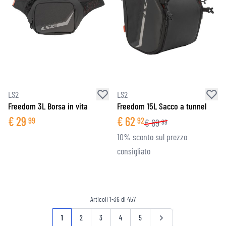
LS2
LS2
Freedom 3L Borsa in vita
Freedom 15L Sacco a tunnel
€
29
€
62
99
92
€
69
99
10% sconto sul prezzo
consigliato
Articoli
1
-
36
di
457
Pagina
Attualmente stai leggendo la pagina
Pagina
Pagina
Pagina
Pagina
Pagina
1
2
3
4
5