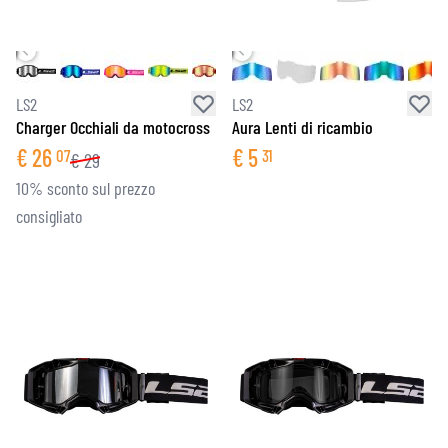
LS2
LS2
Charger Occhiali da motocross
Aura Lenti di ricambio
€
26
€
5
07
31
€
29
10% sconto sul prezzo
consigliato