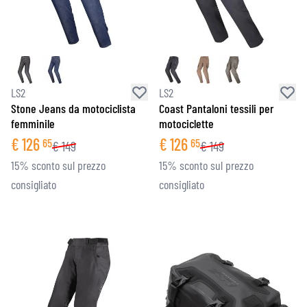
LS2
LS2
Stone Jeans da motociclista
Coast Pantaloni tessili per
femminile
motociclette
€
126
€
126
65
65
€
149
€
149
15% sconto sul prezzo
15% sconto sul prezzo
consigliato
consigliato