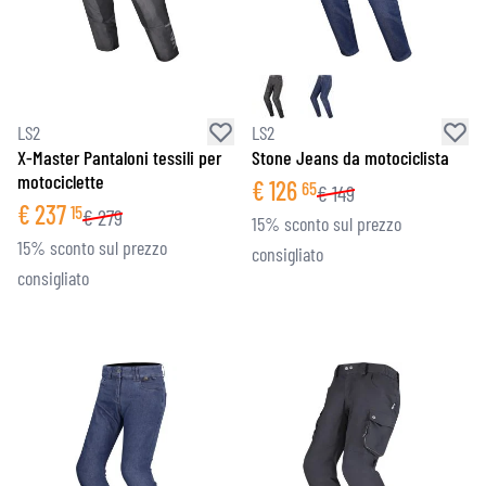
LS2
LS2
X-Master Pantaloni tessili per
Stone Jeans da motociclista
motociclette
€
126
65
€
149
€
237
15
€
279
15% sconto sul prezzo
15% sconto sul prezzo
consigliato
consigliato