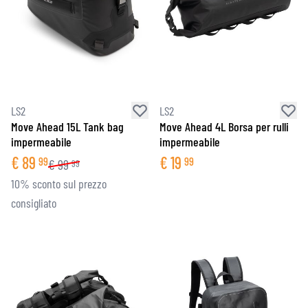
LS2
LS2
Move Ahead 15L Tank bag
Move Ahead 4L Borsa per rulli
impermeabile
impermeabile
€
89
€
19
99
99
€
99
99
10% sconto sul prezzo
consigliato