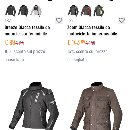
LS2
LS2
Breeze Giacca tessile da
Zoom Giacca tessile da
motociclista femminile
motocicletta impermeabile
€
89
€
143
65
€
99
€
169
10% sconto sul prezzo
15% sconto sul prezzo
consigliato
consigliato