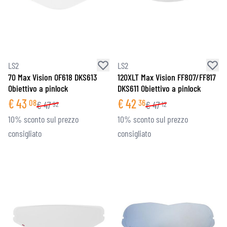
LS2
LS2
70 Max Vision OF618 DKS613
120XLT Max Vision FF807/FF817
Obiettivo a pinlock
DKS611 Obiettivo a pinlock
€
43
€
42
08
36
€
47
€
47
92
12
10% sconto sul prezzo
10% sconto sul prezzo
consigliato
consigliato