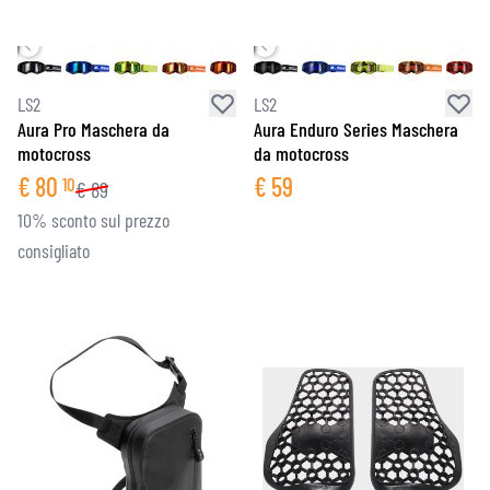
LS2
LS2
Aura Pro Maschera da
Aura Enduro Series Maschera
motocross
da motocross
€
80
€
59
10
€
89
10% sconto sul prezzo
consigliato