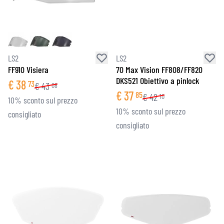
LS2
LS2
FF910 Visiera
70 Max Vision FF808/FF820
DKS521 Obiettivo a pinlock
€
38
73
€
43
08
€
37
85
€
42
10
10% sconto sul prezzo
10% sconto sul prezzo
consigliato
consigliato