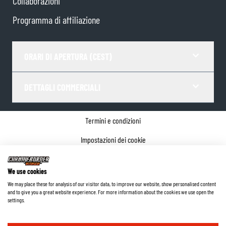
Collaborazioni
Programma di affiliazione
ORARI DI APERTURA (CEST)
DETTAGLI COMMERCIALI
Termini e condizioni
Impostazioni dei cookie
Informativa sulla privacy
We use cookies
Dettagli dell'azienda
We may place these for analysis of our visitor data, to improve our website, show personalised content
and to give you a great website experience. For more information about the cookies we use open the
©
2026
ChromeBurner - Tutti i diritti riservati.
settings.