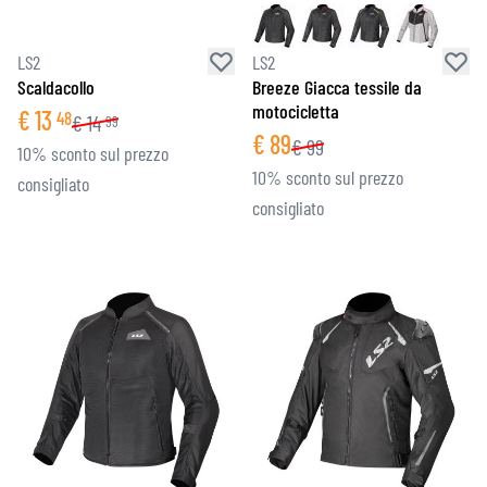
LS2
LS2
Scaldacollo
Breeze Giacca tessile da
motocicletta
€
13
48
€
14
99
€
89
€
99
10% sconto sul prezzo
10% sconto sul prezzo
consigliato
consigliato