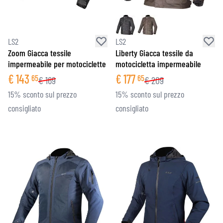
LS2
LS2
Zoom Giacca tessile
Liberty Giacca tessile da
impermeabile per motociclette
motocicletta impermeabile
€
143
€
177
65
65
€
169
€
209
15% sconto sul prezzo
15% sconto sul prezzo
consigliato
consigliato