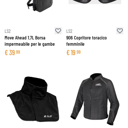
LS2
LS2
Move Ahead 1.7L Borsa
906 Copritore toracico
impermeabile per le gambe
femminile
€
39
€
19
99
99