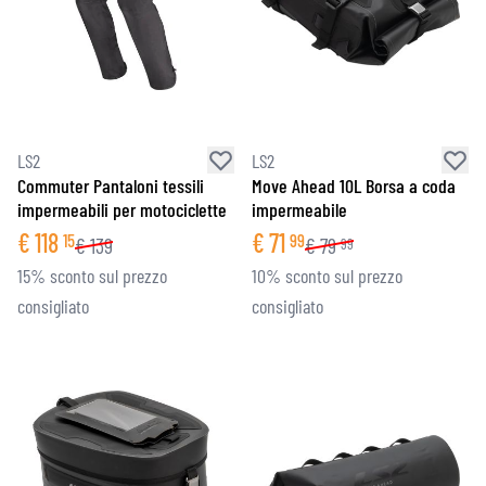
LS2
LS2
Commuter Pantaloni tessili
Move Ahead 10L Borsa a coda
impermeabili per motociclette
impermeabile
€
118
€
71
15
99
€
139
€
79
99
15% sconto sul prezzo
10% sconto sul prezzo
consigliato
consigliato