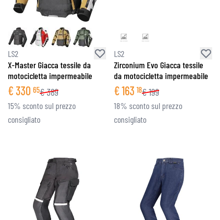
LS2
LS2
X-Master Giacca tessile da
Zirconium Evo Giacca tessile
motocicletta impermeabile
da motocicletta impermeabile
€
330
€
163
65
18
€
389
€
199
15% sconto sul prezzo
18% sconto sul prezzo
consigliato
consigliato