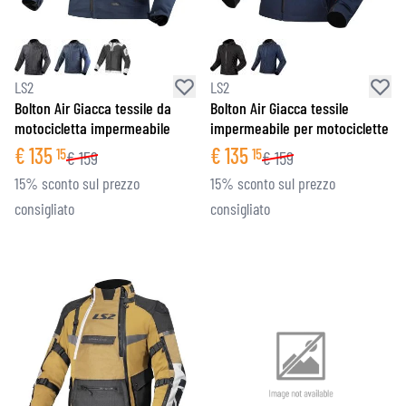
LS2
LS2
Bolton Air Giacca tessile da
Bolton Air Giacca tessile
motocicletta impermeabile
impermeabile per motociclette
€
135
€
135
15
15
€
159
€
159
15% sconto sul prezzo
15% sconto sul prezzo
consigliato
consigliato