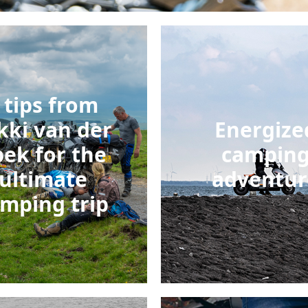
 tips from
kki van der
Energize
pek for the
campin
ultimate
adventur
mping trip