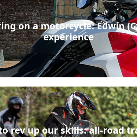
ring on a motorcycle: Edwin (C
experience
o rev up our skills: all-road t