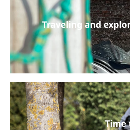
Traveling and explo
Time t