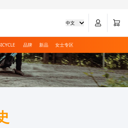
Cart
中文
BICYCLE
品牌
新品
女士专区
越野盔
巡航靴
周边商品
电池
巡航手套
越野骑行服
自行车衬衫
越野运动服
越野骑行裤
拉力盔
保养
史
膝盖和手肘磨包