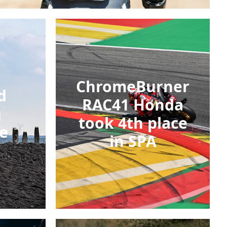
ChromeBurner
d
RAC41 Honda
g
took 4th place
e
in SPA