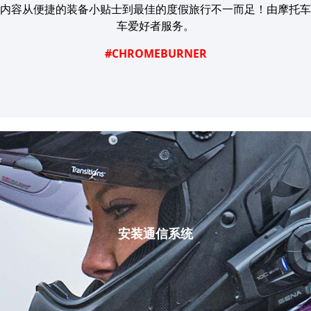
头盔护目镜
内容从便捷的装备小贴士到最佳的度假旅行不一而足！由摩托车
油缸袋
头盔零件
车爱好者服务。
护甲和配件
休闲服装
尾包
头盔内衬
#CHROMEBURNER
安全气囊
配件
车架和支架
上半身护具
包
下半身护具
帽子
越野护甲
眼镜
反光背心
鞋类
其他配件
连衣帽
夹克
长袖
裤子
衬衫
安装通信系统
裙子和连衣裙
袜子
T恤