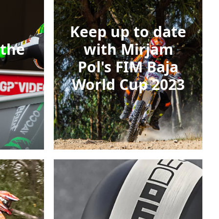
Keep up to date
 the
with Mirjam
Pol's FIM Baja
World Cup 2023