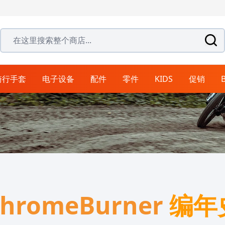
许多商品可从仓库直接发货
在这里搜索整个商店...
骑行手套
电子设备
配件
零件
KIDS
促销
BICYCLE HELMETS
骑行裤
拉力和旅行手套
揭面盔
越野靴
导航系统
行李箱
排气系统
3/4盔
皮衣
拉力和旅行靴
城市手套
支架系统
清洁用品
握把
自行车裤
赛车裤
尾箱
连体皮衣
头盔护理
拉力和旅行裤
边箱
分体皮衣
衣物护理
仿赛盔
头盔配件
鞋类备件
离合器零件
座椅
牛仔裤
背包
护理
听力保护器
腿包和腰包
头盔镜片
hromeBurner
编年
软包
头盔防雾片
旅行袋和旅行包
头盔遮阳镜片
装甲衬衫
雨具
边包