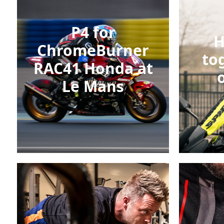
P4 for
H
ChromeBurner
to
RAC41 Honda at
Le Mans