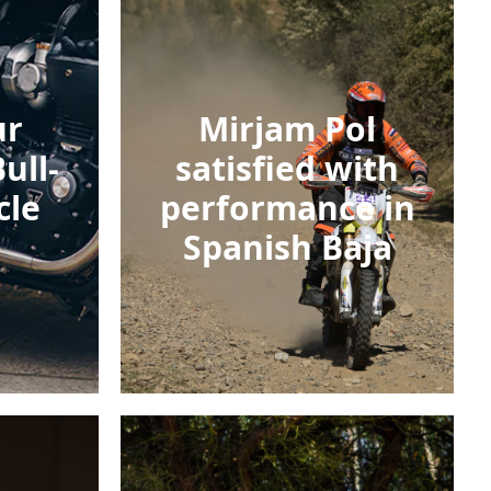
ur
Mirjam Pol
ull-
satisfied with
cle
performance in
Spanish Baja