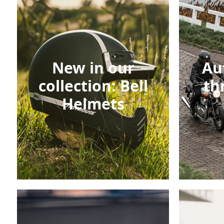
New in our
Au
collection: Bell
th
Helmets