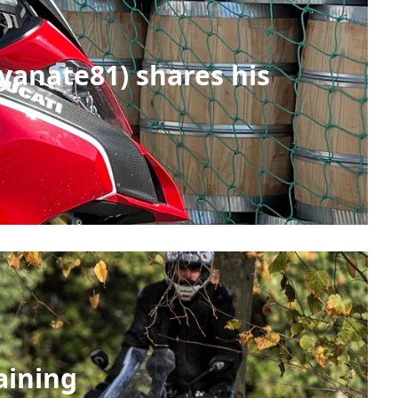
yanate81) shares his
raining