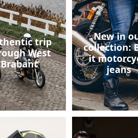
New in o
thentic trip
collection: B
rough West
it motorcy
Brabant
jeans