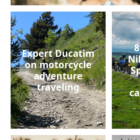
8
E
xpert Ducatim
Ni
on motorcycle
S
adventure
traveling
ca