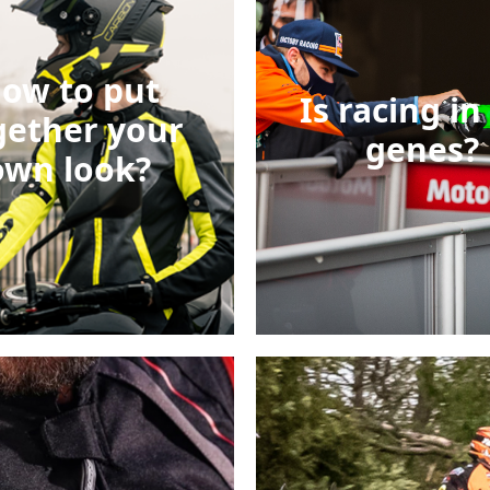
ow to put
Is racing in
gether your
genes?
own look?