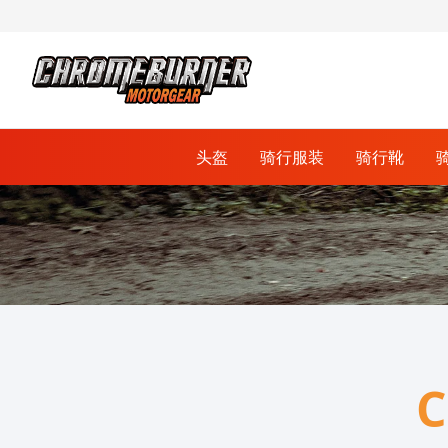
头盔
骑行服装
骑行靴
跳到内容
自行车手套
骑行外套
赛车手套
全盔
赛车靴
通讯系统
保护与安全
保护板
赛车服
防盗锁
拉力和旅行服
车套
组合盔
自行车鞋
越野手套
鞋子和运动鞋
刹车零件
巡航服
充电器
刹车卡钳
道路服
围场看台
刹车主缸
C
运输
连衣帽和衬衫