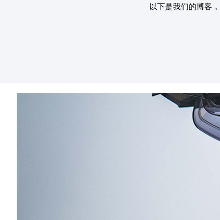
以下是我们的博客，
打底衣物
打底衣
中层衣
巴拉克拉法帽和颈套
骑行袜子
冷却背心